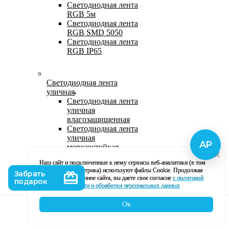
Светодиодная лента
RGB 5м
Светодиодная лента
RGB SMD 5050
Светодиодная лента
RGB IP65
Светодиодная лента
уличная
Светодиодная лента
уличная
влагозащищенная
Светодиодная лента
уличная
морозостойкая
Уличная
Наш сайт и подключенные к нему сервисы веб-аналитики (в том
светодиодная лента
числе, Яндекс Метрика) используют файлы Cookie. Продолжая
220В
использование данное сайта, вы даете свое согласие
с политикой
Светодиодная лента
кофиденциальности и обработки персональных данных
уличная в силиконе
Ок
Каталог
Корзина
Контакты
Профиль
Влагозащищенная лента