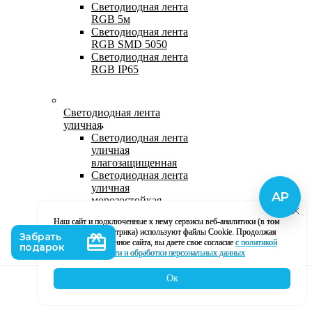
Светодиодная лента
RGB 5м
Светодиодная лента
RGB SMD 5050
Светодиодная лента
RGB IP65
Светодиодная лента
уличная
Светодиодная лента
уличная
влагозащищенная
Светодиодная лента
уличная
морозостойкая
Уличная
Наш сайт и подключенные к нему сервисы веб-аналитики (в том
светодиодная лента
числе, Яндекс Метрика) используют файлы Cookie. Продолжая
220В
использование данное сайта, вы даете свое согласие
с политикой
Светодиодная лента
кофиденциальности и обработки персональных данных
уличная в силиконе
Ок
Каталог
Корзина
Контакты
Профиль
Влагозащищенная лента