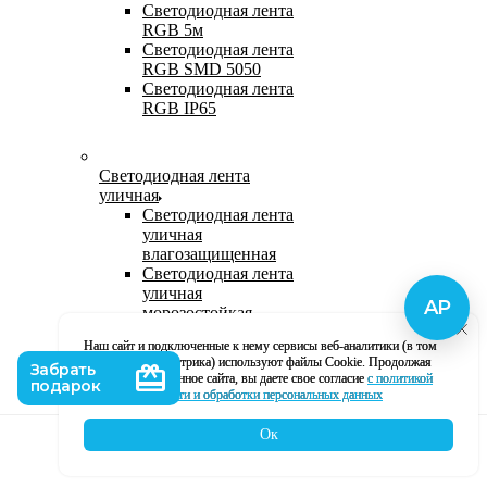
Светодиодная лента
RGB 5м
Светодиодная лента
RGB SMD 5050
Светодиодная лента
RGB IP65
Светодиодная лента
уличная
Светодиодная лента
уличная
влагозащищенная
Светодиодная лента
уличная
морозостойкая
Уличная
Наш сайт и подключенные к нему сервисы веб-аналитики (в том
светодиодная лента
числе, Яндекс Метрика) используют файлы Cookie. Продолжая
220В
использование данное сайта, вы даете свое согласие
с политикой
Светодиодная лента
кофиденциальности и обработки персональных данных
уличная в силиконе
Ок
Каталог
Корзина
Контакты
Профиль
Влагозащищенная лента