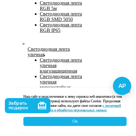
Светодиодная лента
RGB 5м
Светодиодная лента
RGB SMD 5050
Светодиодная лента
RGB IP65
Светодиодная лента
уличная
Светодиодная лента
уличная
влагозащищенная
Светодиодная лента
уличная
морозостойкая
Уличная
Наш сайт и подключенные к нему сервисы веб-аналитики (в том
светодиодная лента
числе, Яндекс Метрика) используют файлы Cookie. Продолжая
220В
использование данное сайта, вы даете свое согласие
с политикой
Светодиодная лента
кофиденциальности и обработки персональных данных
уличная в силиконе
Ок
Каталог
Корзина
Контакты
Профиль
Влагозащищенная лента