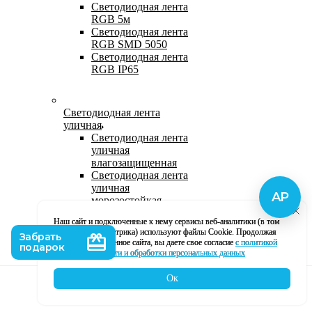
Светодиодная лента
RGB 5м
Светодиодная лента
RGB SMD 5050
Светодиодная лента
RGB IP65
Светодиодная лента
уличная
Светодиодная лента
уличная
влагозащищенная
Светодиодная лента
уличная
морозостойкая
Уличная
Наш сайт и подключенные к нему сервисы веб-аналитики (в том
светодиодная лента
числе, Яндекс Метрика) используют файлы Cookie. Продолжая
220В
использование данное сайта, вы даете свое согласие
с политикой
Светодиодная лента
кофиденциальности и обработки персональных данных
уличная в силиконе
Ок
Каталог
Корзина
Контакты
Профиль
Влагозащищенная лента