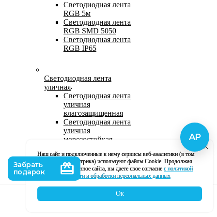
Светодиодная лента
RGB 5м
Светодиодная лента
RGB SMD 5050
Светодиодная лента
RGB IP65
Светодиодная лента
уличная
Светодиодная лента
уличная
влагозащищенная
Светодиодная лента
уличная
морозостойкая
Уличная
Наш сайт и подключенные к нему сервисы веб-аналитики (в том
светодиодная лента
числе, Яндекс Метрика) используют файлы Cookie. Продолжая
220В
использование данное сайта, вы даете свое согласие
с политикой
Светодиодная лента
кофиденциальности и обработки персональных данных
уличная в силиконе
Ок
Каталог
Корзина
Контакты
Профиль
Влагозащищенная лента