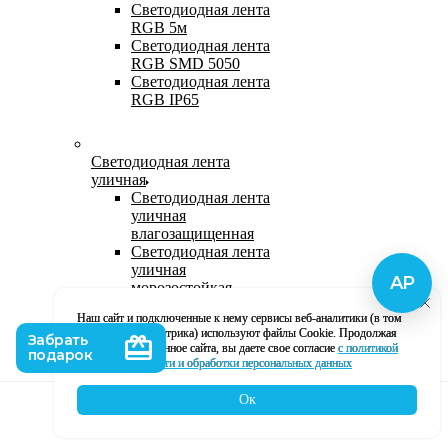
Светодиодная лента
RGB 5м
Светодиодная лента
RGB SMD 5050
Светодиодная лента
RGB IP65
Светодиодная лента
уличная
Светодиодная лента
уличная
влагозащищенная
Светодиодная лента
уличная
морозостойкая
Уличная
Наш сайт и подключенные к нему сервисы веб-аналитики (в том
светодиодная лента
числе, Яндекс Метрика) используют файлы Cookie. Продолжая
220В
использование данное сайта, вы даете свое согласие
с политикой
Светодиодная лента
кофиденциальности и обработки персональных данных
уличная в силиконе
Ок
Каталог
Корзина
Контакты
Профиль
Влагозащищенная лента