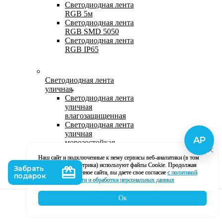
Светодиодная лента
RGB 5м
Светодиодная лента
RGB SMD 5050
Светодиодная лента
RGB IP65
Светодиодная лента
уличная
Светодиодная лента
уличная
влагозащищенная
Светодиодная лента
уличная
морозостойкая
Уличная
Наш сайт и подключенные к нему сервисы веб-аналитики (в том
светодиодная лента
числе, Яндекс Метрика) используют файлы Cookie. Продолжая
220В
использование данное сайта, вы даете свое согласие
с политикой
Светодиодная лента
кофиденциальности и обработки персональных данных
уличная в силиконе
Ок
Каталог
Корзина
Контакты
Профиль
Влагозащищенная лента