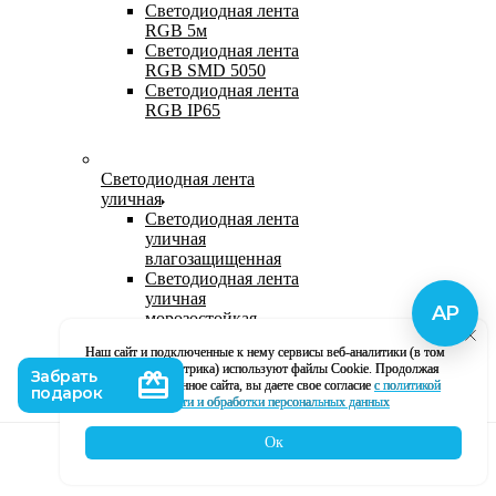
Светодиодная лента
RGB 5м
Светодиодная лента
RGB SMD 5050
Светодиодная лента
RGB IP65
Светодиодная лента
уличная
Светодиодная лента
уличная
влагозащищенная
Светодиодная лента
уличная
морозостойкая
Уличная
Наш сайт и подключенные к нему сервисы веб-аналитики (в том
светодиодная лента
числе, Яндекс Метрика) используют файлы Cookie. Продолжая
220В
использование данное сайта, вы даете свое согласие
с политикой
Светодиодная лента
кофиденциальности и обработки персональных данных
уличная в силиконе
Ок
Каталог
Корзина
Контакты
Профиль
Влагозащищенная лента