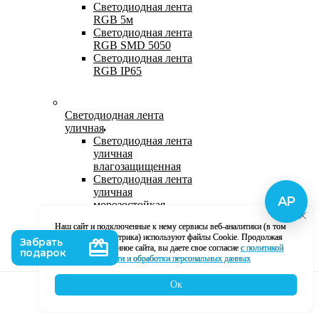
Светодиодная лента
RGB 5м
Светодиодная лента
RGB SMD 5050
Светодиодная лента
RGB IP65
Светодиодная лента
уличная
Светодиодная лента
уличная
влагозащищенная
Светодиодная лента
уличная
морозостойкая
Уличная
Наш сайт и подключенные к нему сервисы веб-аналитики (в том
светодиодная лента
числе, Яндекс Метрика) используют файлы Cookie. Продолжая
220В
использование данное сайта, вы даете свое согласие
с политикой
Светодиодная лента
кофиденциальности и обработки персональных данных
уличная в силиконе
Ок
Каталог
Корзина
Контакты
Профиль
Влагозащищенная лента