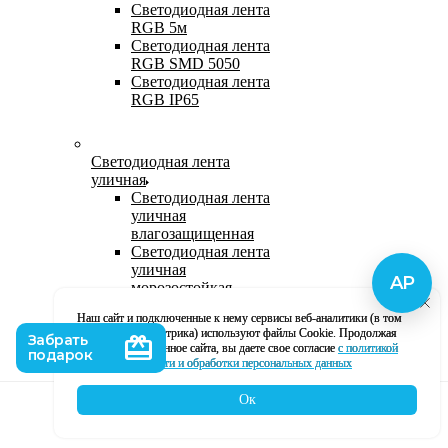
Светодиодная лента
RGB 5м
Светодиодная лента
RGB SMD 5050
Светодиодная лента
RGB IP65
Светодиодная лента
уличная
Светодиодная лента
уличная
влагозащищенная
Светодиодная лента
уличная
морозостойкая
Уличная
Наш сайт и подключенные к нему сервисы веб-аналитики (в том
светодиодная лента
числе, Яндекс Метрика) используют файлы Cookie. Продолжая
220В
использование данное сайта, вы даете свое согласие
с политикой
Светодиодная лента
кофиденциальности и обработки персональных данных
уличная в силиконе
Ок
Каталог
Корзина
Контакты
Профиль
Влагозащищенная лента