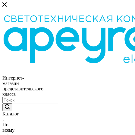
Интернет-
магазин
представительского
класса
Каталог
По
всему