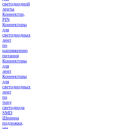
светодиодной
ленты
Коннектор,
PIN
Коннекторы
для
светодиодных
лент
по
напряжению
питания
Коннекторы
для
лент
Коннекторы
для
светодиодных
лент
по
типу
светодиода
SMD
Ширина
подложки,
мм