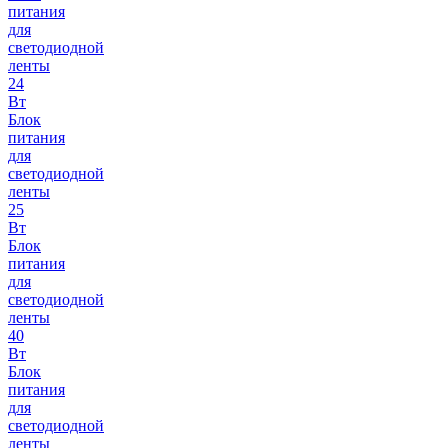
питания
для
светодиодной
ленты
24
Вт
Блок
питания
для
светодиодной
ленты
25
Вт
Блок
питания
для
светодиодной
ленты
40
Вт
Блок
питания
для
светодиодной
ленты