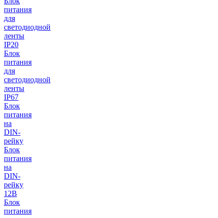
Блок
питания
для
светодиодной
ленты
IP20
Блок
питания
для
светодиодной
ленты
IP67
Блок
питания
на
DIN-
рейку
Блок
питания
на
DIN-
рейку
12В
Блок
питания