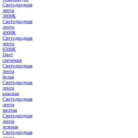
Светодиодная
лента
3000К
Светодиодная
лента
4000К
Светодиодная
лента
6500К
Цвет
свечения
Светодиодная
лента
белая
Светодиодная
лента
красная
Светодиодная
лента
желтая
Светодиодная
лента
зеленая
Светодиодная
лента