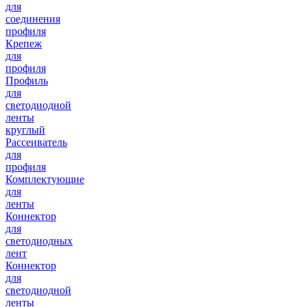
для
соединения
профиля
Крепеж
для
профиля
Профиль
для
светодиодной
ленты
круглый
Рассеиватель
для
профиля
Комплектующие
для
ленты
Коннектор
для
светодиодных
лент
Коннектор
для
светодиодной
ленты