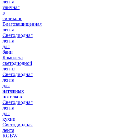
лента
уличная
в
силиконе
Влагозащищенная
лента
Светодиодная
лента
для
бани
Комплект
светодиодной
ленты
Светодиодная
лента
для
натяжных
потолков
Светодиодная
лента
для
кухни
Светодиодная
лента
RGBW