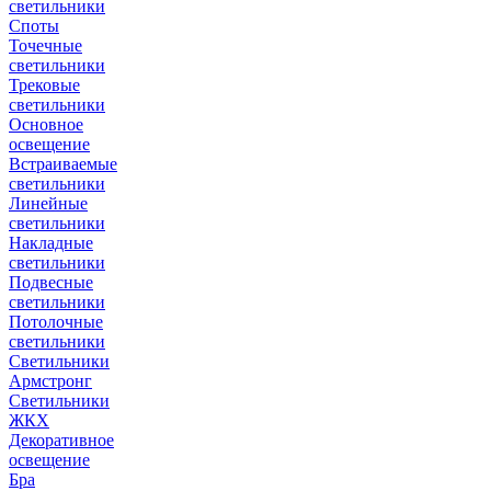
светильники
Споты
Точечные
светильники
Трековые
светильники
Основное
освещение
Встраиваемые
светильники
Линейные
светильники
Накладные
светильники
Подвесные
светильники
Потолочные
светильники
Светильники
Армстронг
Светильники
ЖКХ
Декоративное
освещение
Бра