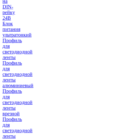
на
DIN-
рейку
24В
Блок
питания
ультратонкий
Профиль
для
светодиодной
ленты
Профиль
для
светодиодной
ленты
алюминиевый
Профиль
для
светодиодной
ленты
врезной
Профиль
для
светодиодной
ленты