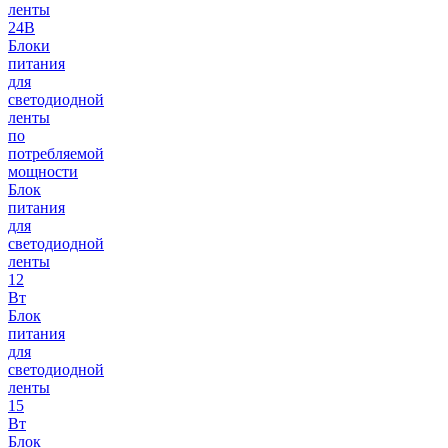
ленты
24В
Блоки
питания
для
светодиодной
ленты
по
потребляемой
мощности
Блок
питания
для
светодиодной
ленты
12
Вт
Блок
питания
для
светодиодной
ленты
15
Вт
Блок