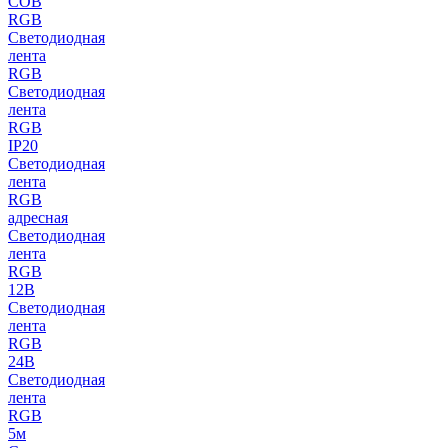
COB
RGB
Светодиодная
лента
RGB
Светодиодная
лента
RGB
IP20
Светодиодная
лента
RGB
адресная
Светодиодная
лента
RGB
12В
Светодиодная
лента
RGB
24В
Светодиодная
лента
RGB
5м