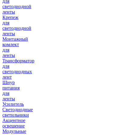
для
светодиодной
ленты
Крепеж
для
светодиодной
ленты
Монтажный
комлект
для
ленты
Трансформатор
для
светодиодных
лент
Шнур
питания
для
ленты
Усилитель
Светодиодные
светильники
Акцентное
освещение
Модульные