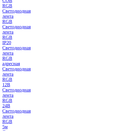
COB
RGB
Светодиодная
лента
RGB
Светодиодная
лента
RGB
IP20
Светодиодная
лента
RGB
адресная
Светодиодная
лента
RGB
12В
Светодиодная
лента
RGB
24В
Светодиодная
лента
RGB
5м