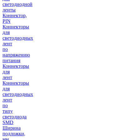
светодиодной
ленты
Коннектор,
PIN
Коннекторы
для
светодиодных
лент
по
напряжению
питания
Коннекторы
для
лент
Коннекторы
для
светодиодных
лент
по
типу
светодиода
SMD
Ширина
подложки,
мм