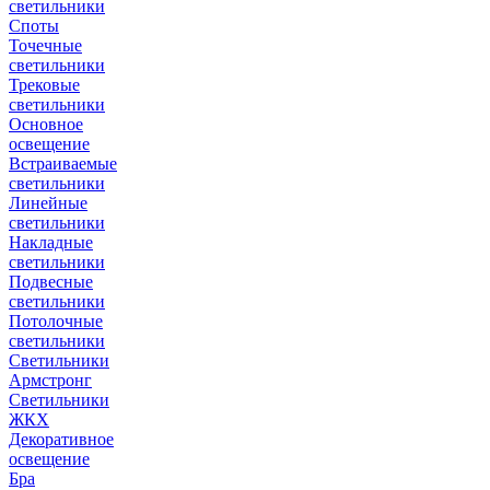
светильники
Споты
Точечные
светильники
Трековые
светильники
Основное
освещение
Встраиваемые
светильники
Линейные
светильники
Накладные
светильники
Подвесные
светильники
Потолочные
светильники
Светильники
Армстронг
Светильники
ЖКХ
Декоративное
освещение
Бра