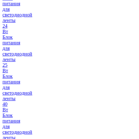
питания
для
светодиодной
ленты
24
Вт
Блок
питания
для
светодиодной
ленты
25
Вт
Блок
питания
для
светодиодной
ленты
40
Вт
Блок
питания
для
светодиодной
ленты