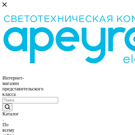
Интернет-
магазин
представительского
класса
Каталог
По
всему