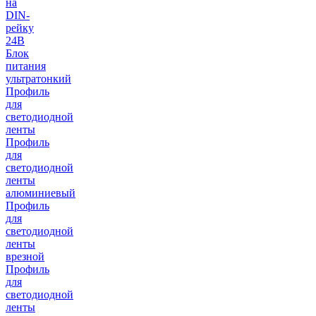
на
DIN-
рейку
24В
Блок
питания
ультратонкий
Профиль
для
светодиодной
ленты
Профиль
для
светодиодной
ленты
алюминиевый
Профиль
для
светодиодной
ленты
врезной
Профиль
для
светодиодной
ленты