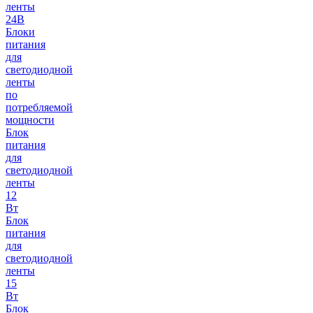
ленты
24В
Блоки
питания
для
светодиодной
ленты
по
потребляемой
мощности
Блок
питания
для
светодиодной
ленты
12
Вт
Блок
питания
для
светодиодной
ленты
15
Вт
Блок