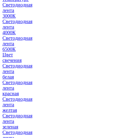
Светодиодная
лента
3000К
Светодиодная
лента
4000К
Светодиодная
лента
6500К
Цвет
свечения
Светодиодная
лента
белая
Светодиодная
лента
красная
Светодиодная
лента
желтая
Светодиодная
лента
зеленая
Светодиодная
лента