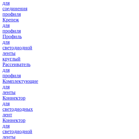
для
соединения
профиля
Крепеж
для
профиля
Профиль
для
светодиодной
ленты
круглый
Рассеиватель
для
профиля
Комплектующие
для
ленты
Коннектор
для
светодиодных
лент
Коннектор
для
светодиодной
ленты