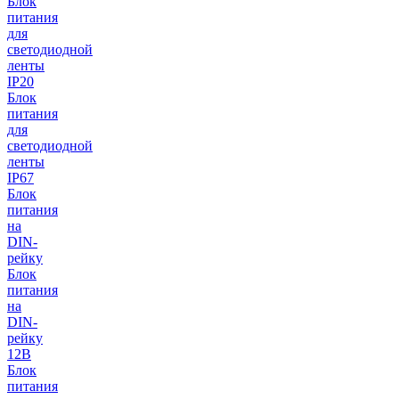
Блок
питания
для
светодиодной
ленты
IP20
Блок
питания
для
светодиодной
ленты
IP67
Блок
питания
на
DIN-
рейку
Блок
питания
на
DIN-
рейку
12В
Блок
питания