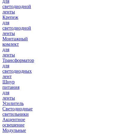
для
светодиодной
ленты
Крепеж
для
светодиодной
ленты
Монтажный
комлект
для
ленты
Трансформатор
для
светодиодных
лент
Шнур
питания
для
ленты
Усилитель
Светодиодные
светильники
Акцентное
освещение
Модульные