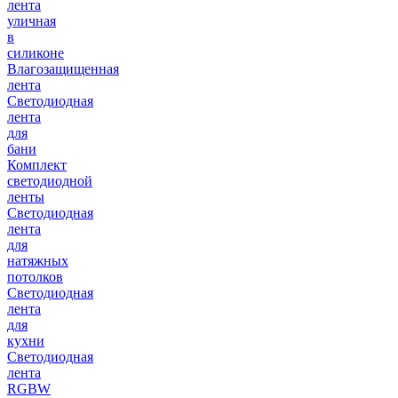
лента
уличная
в
силиконе
Влагозащищенная
лента
Светодиодная
лента
для
бани
Комплект
светодиодной
ленты
Светодиодная
лента
для
натяжных
потолков
Светодиодная
лента
для
кухни
Светодиодная
лента
RGBW