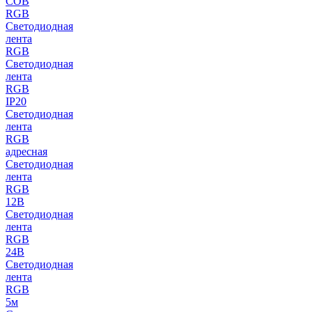
COB
RGB
Светодиодная
лента
RGB
Светодиодная
лента
RGB
IP20
Светодиодная
лента
RGB
адресная
Светодиодная
лента
RGB
12В
Светодиодная
лента
RGB
24В
Светодиодная
лента
RGB
5м