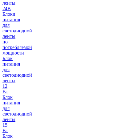
ленты
24В
Блоки
питания
для
светодиодной
ленты
по
потребляемой
мощности
Блок
питания
для
светодиодной
ленты
12
Вт
Блок
питания
для
светодиодной
ленты
15
Вт
Блок