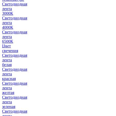
Светодиодная
лента
3000К
Светодиодная
лента
4000К
Светодиодная
лента
6500К
Цвет
свечения
Светодиодная
лента
белая
Светодиодная
лента
красная
Светодиодная
лента
желтая
Светодиодная
лента
зеленая
Светодиодная
лента