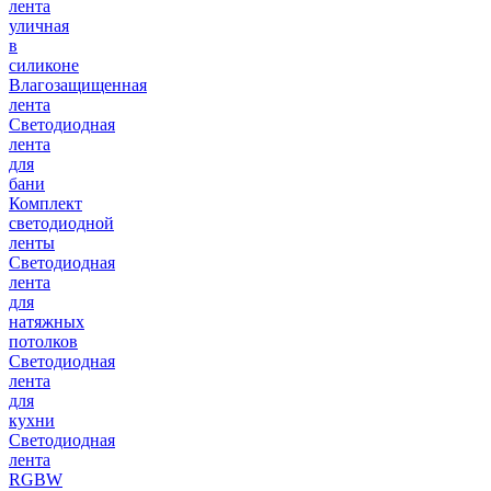
лента
уличная
в
силиконе
Влагозащищенная
лента
Светодиодная
лента
для
бани
Комплект
светодиодной
ленты
Светодиодная
лента
для
натяжных
потолков
Светодиодная
лента
для
кухни
Светодиодная
лента
RGBW