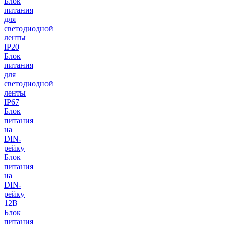
Блок
питания
для
светодиодной
ленты
IP20
Блок
питания
для
светодиодной
ленты
IP67
Блок
питания
на
DIN-
рейку
Блок
питания
на
DIN-
рейку
12В
Блок
питания