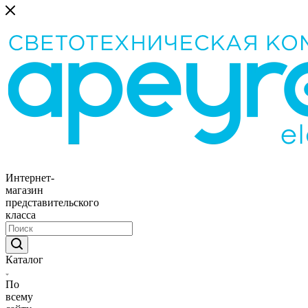
Интернет-
магазин
представительского
класса
Каталог
По
всему