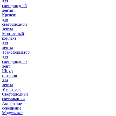
для
светодиодной
ленты
Крепеж
для
светодиодной
ленты
Монтажный
комлект
для
ленты
Трансформатор
для
светодиодных
лент
Шнур
питания
для
ленты
Усилитель
Светодиодные
светильники
Акцентное
освещение
Модульные