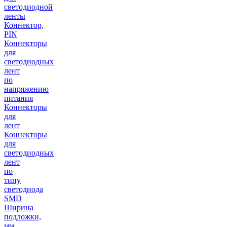
светодиодной
ленты
Коннектор,
PIN
Коннекторы
для
светодиодных
лент
по
напряжению
питания
Коннекторы
для
лент
Коннекторы
для
светодиодных
лент
по
типу
светодиода
SMD
Ширина
подложки,
мм