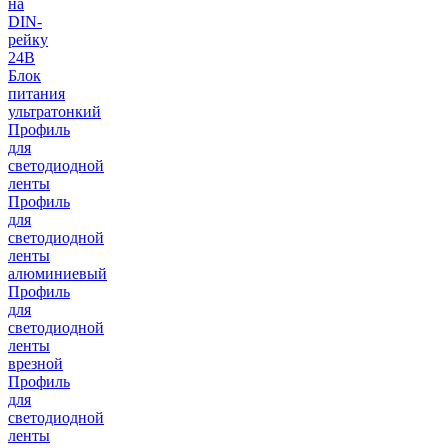
на
DIN-
рейку
24В
Блок
питания
ультратонкий
Профиль
для
светодиодной
ленты
Профиль
для
светодиодной
ленты
алюминиевый
Профиль
для
светодиодной
ленты
врезной
Профиль
для
светодиодной
ленты