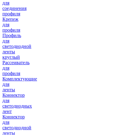
для
соединения
профиля
Крепеж
для
профиля
Профиль
для
светодиодной
ленты
круглый
Рассеиватель
для
профиля
Комплектующие
для
ленты
Коннектор
для
светодиодных
лент
Коннектор
для
светодиодной
ленты