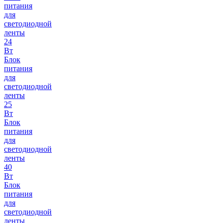
питания
для
светодиодной
ленты
24
Вт
Блок
питания
для
светодиодной
ленты
25
Вт
Блок
питания
для
светодиодной
ленты
40
Вт
Блок
питания
для
светодиодной
ленты