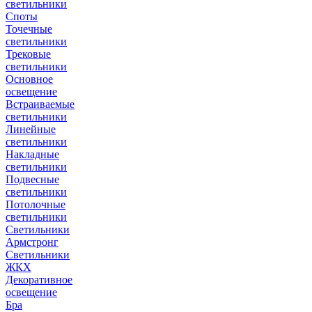
светильники
Споты
Точечные
светильники
Трековые
светильники
Основное
освещение
Встраиваемые
светильники
Линейные
светильники
Накладные
светильники
Подвесные
светильники
Потолочные
светильники
Светильники
Армстронг
Светильники
ЖКХ
Декоративное
освещение
Бра