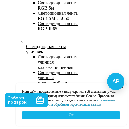
Светодиодная лента
RGB 5м
Светодиодная лента
RGB SMD 5050
Светодиодная лента
RGB IP65
Светодиодная лента
уличная
Светодиодная лента
уличная
влагозащищенная
Светодиодная лента
уличная
морозостойкая
Уличная
Наш сайт и подключенные к нему сервисы веб-аналитики (в том
светодиодная лента
числе, Яндекс Метрика) используют файлы Cookie. Продолжая
220В
использование данное сайта, вы даете свое согласие
с политикой
Светодиодная лента
кофиденциальности и обработки персональных данных
уличная в силиконе
Ок
Каталог
Корзина
Контакты
Профиль
Влагозащищенная лента