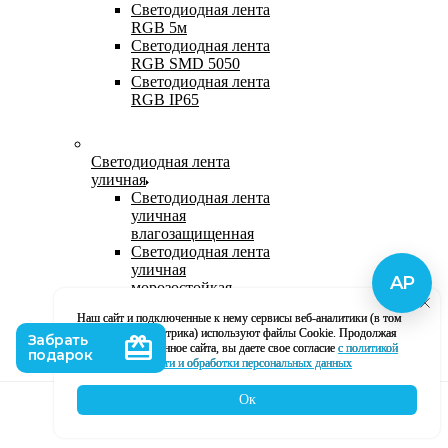
Светодиодная лента
RGB 5м
Светодиодная лента
RGB SMD 5050
Светодиодная лента
RGB IP65
Светодиодная лента
уличная
Светодиодная лента
уличная
влагозащищенная
Светодиодная лента
уличная
морозостойкая
Уличная
Наш сайт и подключенные к нему сервисы веб-аналитики (в том
светодиодная лента
числе, Яндекс Метрика) используют файлы Cookie. Продолжая
220В
использование данное сайта, вы даете свое согласие
с политикой
Светодиодная лента
кофиденциальности и обработки персональных данных
уличная в силиконе
Ок
Каталог
Корзина
Контакты
Профиль
Влагозащищенная лента