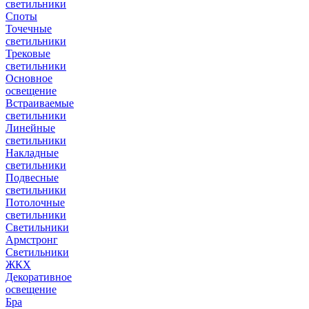
светильники
Споты
Точечные
светильники
Трековые
светильники
Основное
освещение
Встраиваемые
светильники
Линейные
светильники
Накладные
светильники
Подвесные
светильники
Потолочные
светильники
Светильники
Армстронг
Светильники
ЖКХ
Декоративное
освещение
Бра