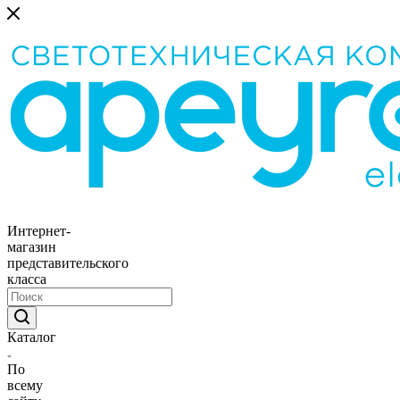
Интернет-
магазин
представительского
класса
Каталог
По
всему