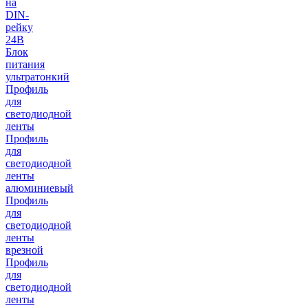
на
DIN-
рейку
24В
Блок
питания
ультратонкий
Профиль
для
светодиодной
ленты
Профиль
для
светодиодной
ленты
алюминиевый
Профиль
для
светодиодной
ленты
врезной
Профиль
для
светодиодной
ленты