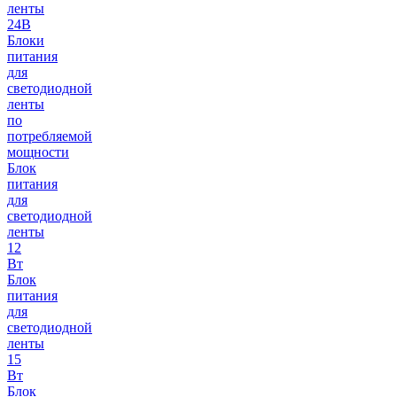
ленты
24В
Блоки
питания
для
светодиодной
ленты
по
потребляемой
мощности
Блок
питания
для
светодиодной
ленты
12
Вт
Блок
питания
для
светодиодной
ленты
15
Вт
Блок