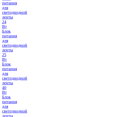
питания
для
светодиодной
ленты
24
Вт
Блок
питания
для
светодиодной
ленты
25
Вт
Блок
питания
для
светодиодной
ленты
40
Вт
Блок
питания
для
светодиодной
ленты