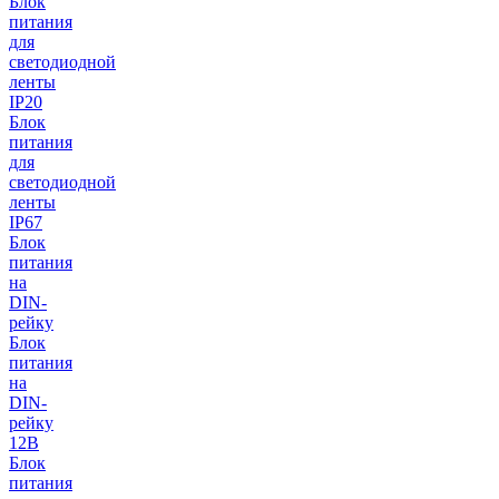
Блок
питания
для
светодиодной
ленты
IP20
Блок
питания
для
светодиодной
ленты
IP67
Блок
питания
на
DIN-
рейку
Блок
питания
на
DIN-
рейку
12В
Блок
питания