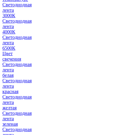
Светодиодная
лента
3000К
Светодиодная
лента
4000К
Светодиодная
лента
6500К
Цвет
свечения
Светодиодная
лента
белая
Светодиодная
лента
красная
Светодиодная
лента
желтая
Светодиодная
лента
зеленая
Светодиодная
лента