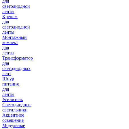
для
светодиодной
ленты
Крепеж
для
светодиодной
ленты
Монтажный
комлект
для
ленты
Трансформатор
для
светодиодных
лент
Шнур
питания
для
ленты
Усилитель
Светодиодные
светильники
Акцентное
освещение
Модульные