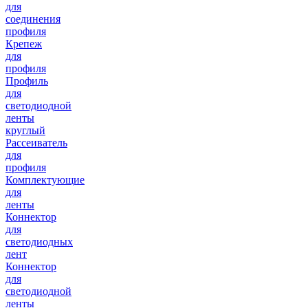
для
соединения
профиля
Крепеж
для
профиля
Профиль
для
светодиодной
ленты
круглый
Рассеиватель
для
профиля
Комплектующие
для
ленты
Коннектор
для
светодиодных
лент
Коннектор
для
светодиодной
ленты