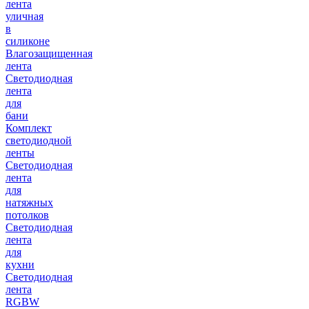
лента
уличная
в
силиконе
Влагозащищенная
лента
Светодиодная
лента
для
бани
Комплект
светодиодной
ленты
Светодиодная
лента
для
натяжных
потолков
Светодиодная
лента
для
кухни
Светодиодная
лента
RGBW