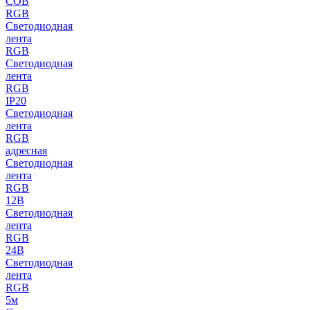
COB
RGB
Светодиодная
лента
RGB
Светодиодная
лента
RGB
IP20
Светодиодная
лента
RGB
адресная
Светодиодная
лента
RGB
12В
Светодиодная
лента
RGB
24В
Светодиодная
лента
RGB
5м