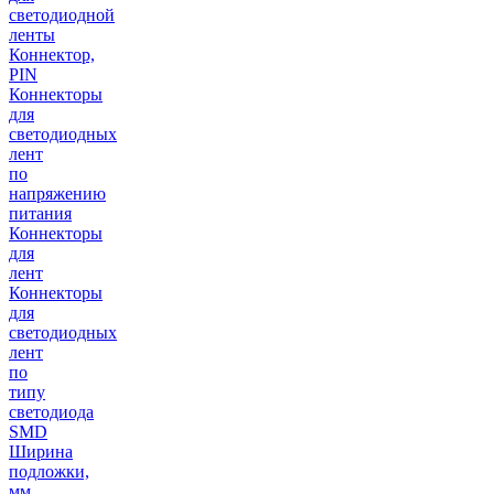
светодиодной
ленты
Коннектор,
PIN
Коннекторы
для
светодиодных
лент
по
напряжению
питания
Коннекторы
для
лент
Коннекторы
для
светодиодных
лент
по
типу
светодиода
SMD
Ширина
подложки,
мм