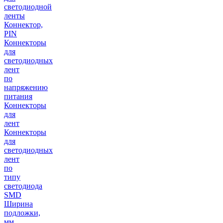
светодиодной
ленты
Коннектор,
PIN
Коннекторы
для
светодиодных
лент
по
напряжению
питания
Коннекторы
для
лент
Коннекторы
для
светодиодных
лент
по
типу
светодиода
SMD
Ширина
подложки,
мм