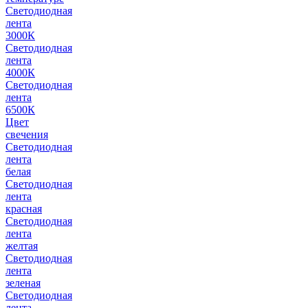
Светодиодная
лента
3000К
Светодиодная
лента
4000К
Светодиодная
лента
6500К
Цвет
свечения
Светодиодная
лента
белая
Светодиодная
лента
красная
Светодиодная
лента
желтая
Светодиодная
лента
зеленая
Светодиодная
лента