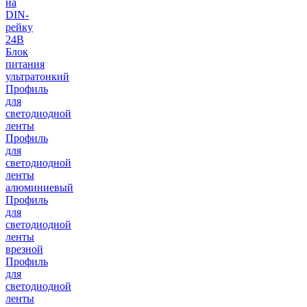
на
DIN-
рейку
24В
Блок
питания
ультратонкий
Профиль
для
светодиодной
ленты
Профиль
для
светодиодной
ленты
алюминиевый
Профиль
для
светодиодной
ленты
врезной
Профиль
для
светодиодной
ленты