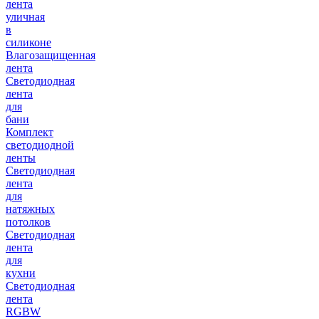
лента
уличная
в
силиконе
Влагозащищенная
лента
Светодиодная
лента
для
бани
Комплект
светодиодной
ленты
Светодиодная
лента
для
натяжных
потолков
Светодиодная
лента
для
кухни
Светодиодная
лента
RGBW