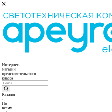
Интернет-
магазин
представительского
класса
Каталог
По
всему