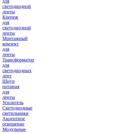
для
светодиодной
ленты
Крепеж
для
светодиодной
ленты
Монтажный
комлект
для
ленты
Трансформатор
для
светодиодных
лент
Шнур
питания
для
ленты
Усилитель
Светодиодные
светильники
Акцентное
освещение
Модульные