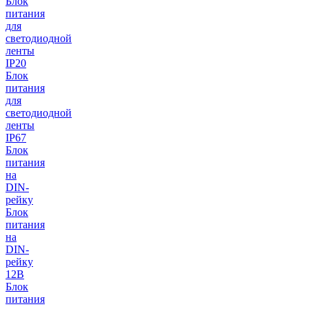
Блок
питания
для
светодиодной
ленты
IP20
Блок
питания
для
светодиодной
ленты
IP67
Блок
питания
на
DIN-
рейку
Блок
питания
на
DIN-
рейку
12В
Блок
питания