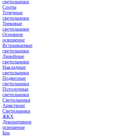
светильники
Споты
Точечные
светильники
Трековые
светильники
Основное
освещение
Встраиваемые
светильники
Линейные
светильники
Накладные
светильники
Подвесные
светильники
Потолочные
светильники
Светильники
Армстронг
Светильники
ЖКХ
Декоративное
освещение
Бра