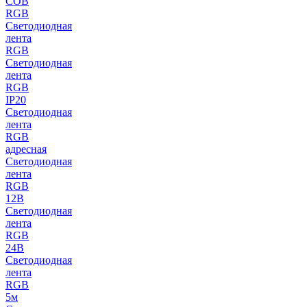
COB
RGB
Светодиодная
лента
RGB
Светодиодная
лента
RGB
IP20
Светодиодная
лента
RGB
адресная
Светодиодная
лента
RGB
12В
Светодиодная
лента
RGB
24В
Светодиодная
лента
RGB
5м