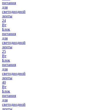
питания
для
светодиодной
ленты
24
Вт
Блок
питания
для
светодиодной
ленты
25
Вт
Блок
питания
для
светодиодной
ленты
40
Вт
Блок
питания
для
светодиодной
ленты