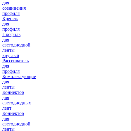
для
соединения
профиля
Крепеж
для
профиля
Профиль
для
светодиодной
ленты
круглый
Рассеиватель
для
профиля
Комплектующие
для
ленты
Коннектор
для
светодиодных
лент
Коннектор
для
светодиодной
ленты