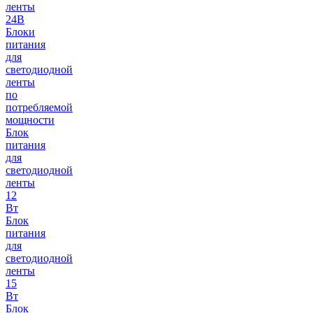
ленты
24В
Блоки
питания
для
светодиодной
ленты
по
потребляемой
мощности
Блок
питания
для
светодиодной
ленты
12
Вт
Блок
питания
для
светодиодной
ленты
15
Вт
Блок