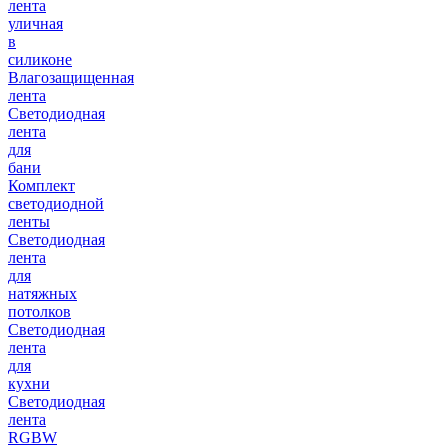
лента
уличная
в
силиконе
Влагозащищенная
лента
Светодиодная
лента
для
бани
Комплект
светодиодной
ленты
Светодиодная
лента
для
натяжных
потолков
Светодиодная
лента
для
кухни
Светодиодная
лента
RGBW