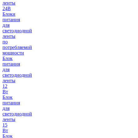
ленты
24В
Блоки
питания
для
светодиодной
ленты
по
потребляемой
мощности
Блок
питания
для
светодиодной
ленты
12
Вт
Блок
питания
для
светодиодной
ленты
15
Вт
Блок