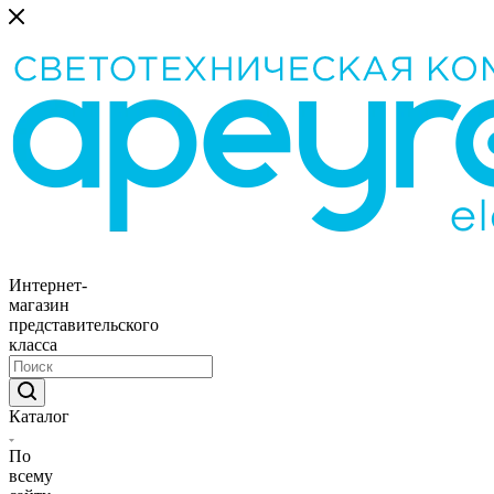
Интернет-
магазин
представительского
класса
Каталог
По
всему