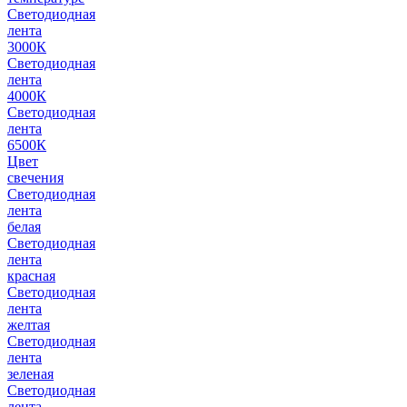
Светодиодная
лента
3000К
Светодиодная
лента
4000К
Светодиодная
лента
6500К
Цвет
свечения
Светодиодная
лента
белая
Светодиодная
лента
красная
Светодиодная
лента
желтая
Светодиодная
лента
зеленая
Светодиодная
лента