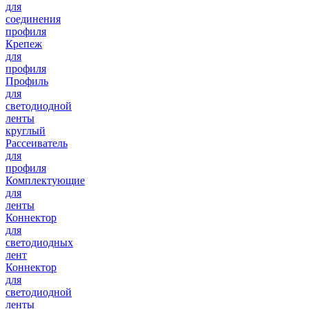
для
соединения
профиля
Крепеж
для
профиля
Профиль
для
светодиодной
ленты
круглый
Рассеиватель
для
профиля
Комплектующие
для
ленты
Коннектор
для
светодиодных
лент
Коннектор
для
светодиодной
ленты