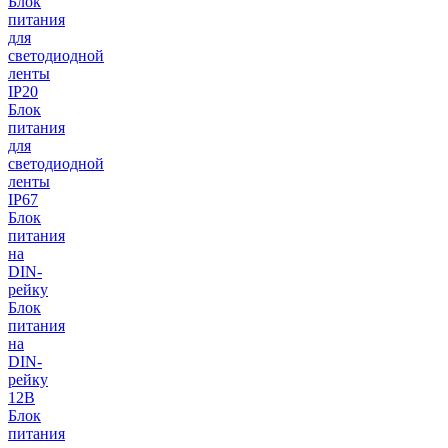
Блок
питания
для
светодиодной
ленты
IP20
Блок
питания
для
светодиодной
ленты
IP67
Блок
питания
на
DIN-
рейку
Блок
питания
на
DIN-
рейку
12В
Блок
питания