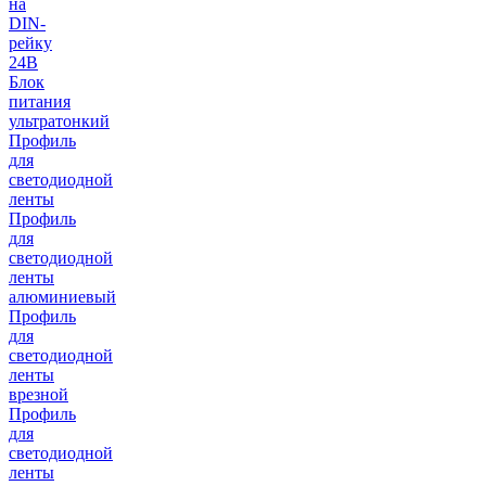
на
DIN-
рейку
24В
Блок
питания
ультратонкий
Профиль
для
светодиодной
ленты
Профиль
для
светодиодной
ленты
алюминиевый
Профиль
для
светодиодной
ленты
врезной
Профиль
для
светодиодной
ленты