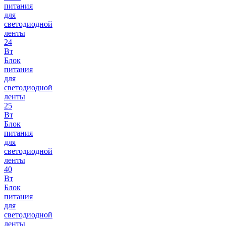
питания
для
светодиодной
ленты
24
Вт
Блок
питания
для
светодиодной
ленты
25
Вт
Блок
питания
для
светодиодной
ленты
40
Вт
Блок
питания
для
светодиодной
ленты