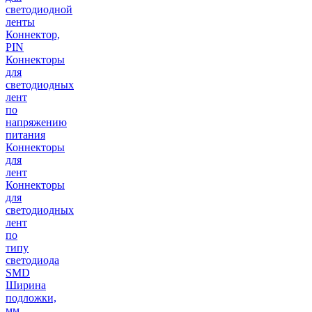
светодиодной
ленты
Коннектор,
PIN
Коннекторы
для
светодиодных
лент
по
напряжению
питания
Коннекторы
для
лент
Коннекторы
для
светодиодных
лент
по
типу
светодиода
SMD
Ширина
подложки,
мм