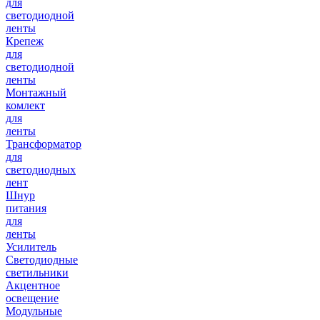
для
светодиодной
ленты
Крепеж
для
светодиодной
ленты
Монтажный
комлект
для
ленты
Трансформатор
для
светодиодных
лент
Шнур
питания
для
ленты
Усилитель
Светодиодные
светильники
Акцентное
освещение
Модульные