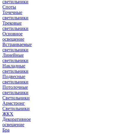
светильники
Споты
Точечные
светильники
Трековые
светильники
Основное
освещение
Встраиваемые
светильники
Линейные
светильники
Накладные
светильники
Подвесные
светильники
Потолочные
светильники
Светильники
Армстронг
Светильники
ЖКХ
Декоративное
освещение
Бра