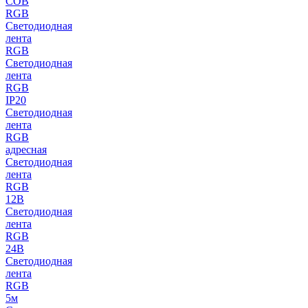
COB
RGB
Светодиодная
лента
RGB
Светодиодная
лента
RGB
IP20
Светодиодная
лента
RGB
адресная
Светодиодная
лента
RGB
12В
Светодиодная
лента
RGB
24В
Светодиодная
лента
RGB
5м