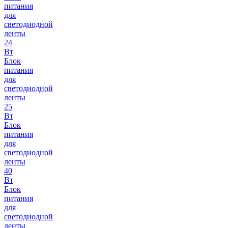
питания
для
светодиодной
ленты
24
Вт
Блок
питания
для
светодиодной
ленты
25
Вт
Блок
питания
для
светодиодной
ленты
40
Вт
Блок
питания
для
светодиодной
ленты