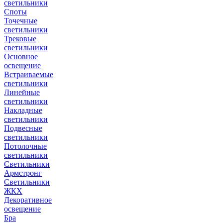
светильники
Споты
Точечные
светильники
Трековые
светильники
Основное
освещение
Встраиваемые
светильники
Линейные
светильники
Накладные
светильники
Подвесные
светильники
Потолочные
светильники
Светильники
Армстронг
Светильники
ЖКХ
Декоративное
освещение
Бра