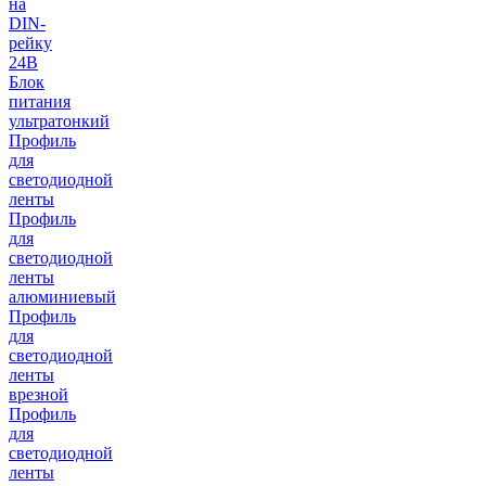
на
DIN-
рейку
24В
Блок
питания
ультратонкий
Профиль
для
светодиодной
ленты
Профиль
для
светодиодной
ленты
алюминиевый
Профиль
для
светодиодной
ленты
врезной
Профиль
для
светодиодной
ленты