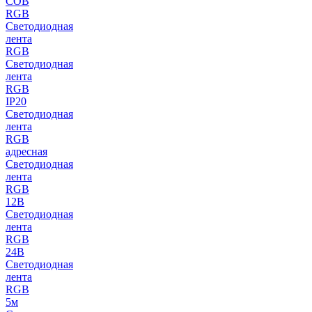
COB
RGB
Светодиодная
лента
RGB
Светодиодная
лента
RGB
IP20
Светодиодная
лента
RGB
адресная
Светодиодная
лента
RGB
12В
Светодиодная
лента
RGB
24В
Светодиодная
лента
RGB
5м