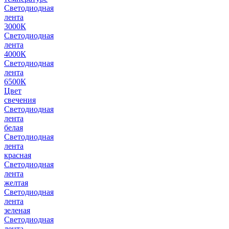
Светодиодная
лента
3000К
Светодиодная
лента
4000К
Светодиодная
лента
6500К
Цвет
свечения
Светодиодная
лента
белая
Светодиодная
лента
красная
Светодиодная
лента
желтая
Светодиодная
лента
зеленая
Светодиодная
лента