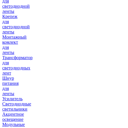
для
светодиодной
ленты
Крепеж
для
светодиодной
ленты
Монтажный
комлект
для
ленты
Трансформатор
для
светодиодных
лент
Шнур
питания
для
ленты
Усилитель
Светодиодные
светильники
Акцентное
освещение
Модульные