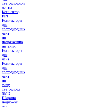
светодиодной
ленты
Коннектор,
PIN
Коннекторы
для
светодиодных
лент
по
напряжению
питания
Коннекторы
для
лент
Коннекторы
для
светодиодных
лент
по
типу
светодиода
SMD
Ширина
подложки,
мм