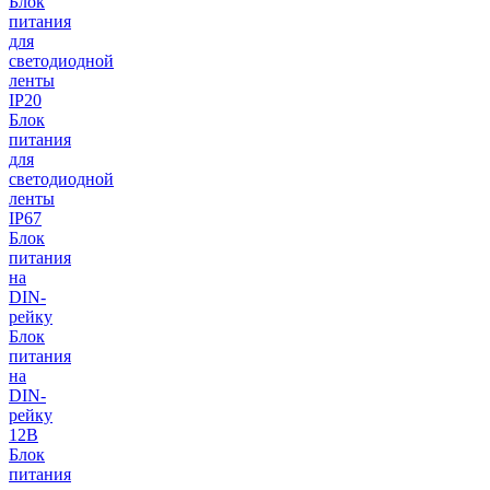
Блок
питания
для
светодиодной
ленты
IP20
Блок
питания
для
светодиодной
ленты
IP67
Блок
питания
на
DIN-
рейку
Блок
питания
на
DIN-
рейку
12В
Блок
питания