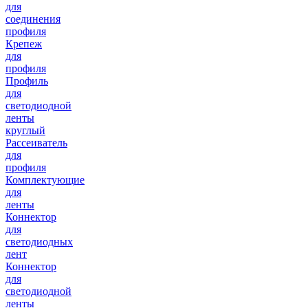
для
соединения
профиля
Крепеж
для
профиля
Профиль
для
светодиодной
ленты
круглый
Рассеиватель
для
профиля
Комплектующие
для
ленты
Коннектор
для
светодиодных
лент
Коннектор
для
светодиодной
ленты