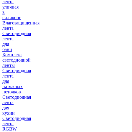
лента
уличная
в
силиконе
Влагозащищенная
лента
Светодиодная
лента
для
бани
Комплект
светодиодной
ленты
Светодиодная
лента
для
натяжных
потолков
Светодиодная
лента
для
кухни
Светодиодная
лента
RGBW