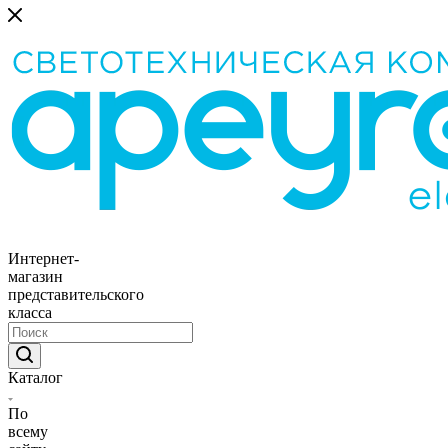
Интернет-
магазин
представительского
класса
Каталог
По
всему