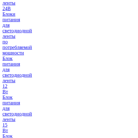
ленты
24В
Блоки
питания
для
светодиодной
ленты
по
потребляемой
мощности
Блок
питания
для
светодиодной
ленты
12
Вт
Блок
питания
для
светодиодной
ленты
15
Вт
Блок