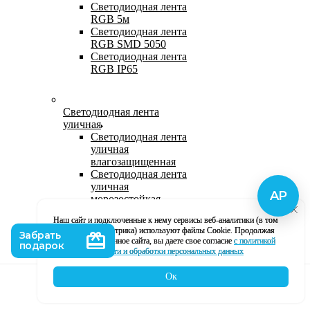
Светодиодная лента
RGB 5м
Светодиодная лента
RGB SMD 5050
Светодиодная лента
RGB IP65
Светодиодная лента
уличная
Светодиодная лента
уличная
влагозащищенная
Светодиодная лента
уличная
морозостойкая
Уличная
Наш сайт и подключенные к нему сервисы веб-аналитики (в том
светодиодная лента
числе, Яндекс Метрика) используют файлы Cookie. Продолжая
220В
использование данное сайта, вы даете свое согласие
с политикой
Светодиодная лента
кофиденциальности и обработки персональных данных
уличная в силиконе
Ок
Каталог
Корзина
Контакты
Профиль
Влагозащищенная лента