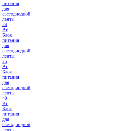
питания
для
светодиодной
ленты
24
Вт
Блок
питания
для
светодиодной
ленты
25
Вт
Блок
питания
для
светодиодной
ленты
40
Вт
Блок
питания
для
светодиодной
ленты