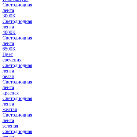
Светодиодная
лента
3000К
Светодиодная
лента
4000К
Светодиодная
лента
6500К
Цвет
свечения
Светодиодная
лента
белая
Светодиодная
лента
красная
Светодиодная
лента
желтая
Светодиодная
лента
зеленая
Светодиодная
лента