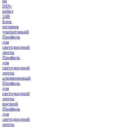
на
DIN-
рейку
24В
Блок
питания
ультратонкий
Профиль
для
светодиодной
ленты
Профиль
для
светодиодной
ленты
алюминиевый
Профиль
для
светодиодной
ленты
врезной
Профиль
для
светодиодной
ленты