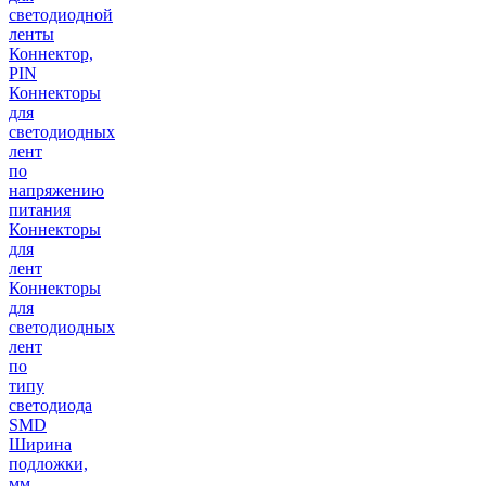
светодиодной
ленты
Коннектор,
PIN
Коннекторы
для
светодиодных
лент
по
напряжению
питания
Коннекторы
для
лент
Коннекторы
для
светодиодных
лент
по
типу
светодиода
SMD
Ширина
подложки,
мм