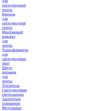
для
светодиодной
ленты
Крепеж
для
светодиодной
ленты
Монтажный
комлект
для
ленты
Трансформатор
для
светодиодных
лент
Шнур
питания
для
ленты
Усилитель
Светодиодные
светильники
Акцентное
освещение
Модульные