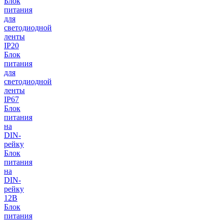
Блок
питания
для
светодиодной
ленты
IP20
Блок
питания
для
светодиодной
ленты
IP67
Блок
питания
на
DIN-
рейку
Блок
питания
на
DIN-
рейку
12В
Блок
питания