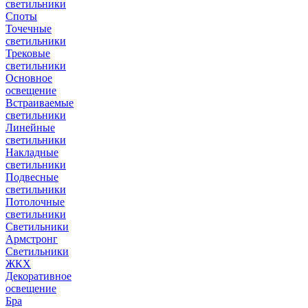
светильники
Споты
Точечные
светильники
Трековые
светильники
Основное
освещение
Встраиваемые
светильники
Линейные
светильники
Накладные
светильники
Подвесные
светильники
Потолочные
светильники
Светильники
Армстронг
Светильники
ЖКХ
Декоративное
освещение
Бра