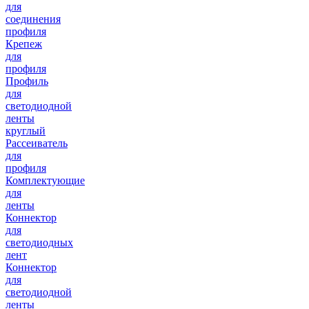
для
соединения
профиля
Крепеж
для
профиля
Профиль
для
светодиодной
ленты
круглый
Рассеиватель
для
профиля
Комплектующие
для
ленты
Коннектор
для
светодиодных
лент
Коннектор
для
светодиодной
ленты