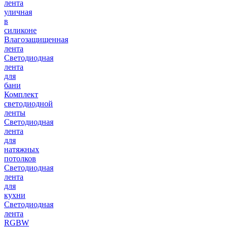
лента
уличная
в
силиконе
Влагозащищенная
лента
Светодиодная
лента
для
бани
Комплект
светодиодной
ленты
Светодиодная
лента
для
натяжных
потолков
Светодиодная
лента
для
кухни
Светодиодная
лента
RGBW