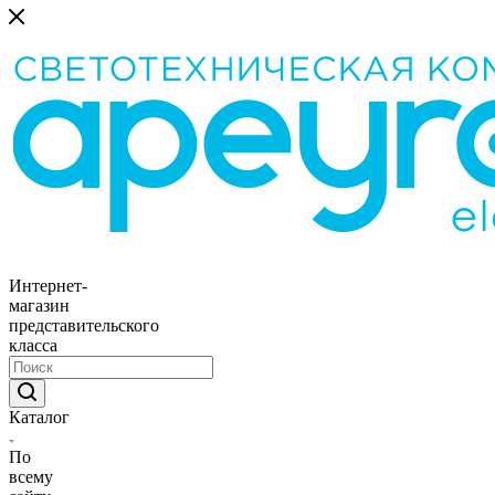
Интернет-
магазин
представительского
класса
Каталог
По
всему