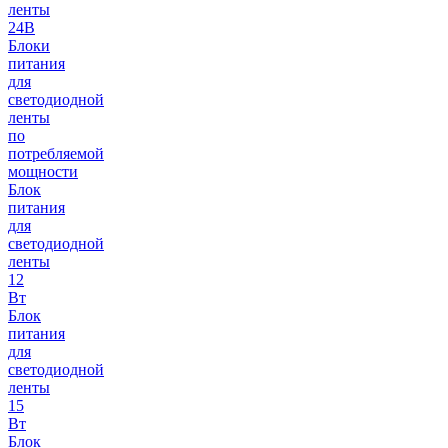
ленты
24В
Блоки
питания
для
светодиодной
ленты
по
потребляемой
мощности
Блок
питания
для
светодиодной
ленты
12
Вт
Блок
питания
для
светодиодной
ленты
15
Вт
Блок