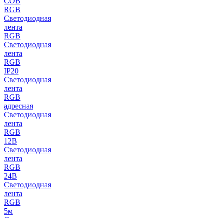
COB
RGB
Светодиодная
лента
RGB
Светодиодная
лента
RGB
IP20
Светодиодная
лента
RGB
адресная
Светодиодная
лента
RGB
12В
Светодиодная
лента
RGB
24В
Светодиодная
лента
RGB
5м