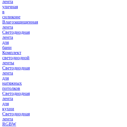
лента
уличная
в
силиконе
Влагозащищенная
лента
Светодиодная
лента
для
бани
Комплект
светодиодной
ленты
Светодиодная
лента
для
натяжных
потолков
Светодиодная
лента
для
кухни
Светодиодная
лента
RGBW