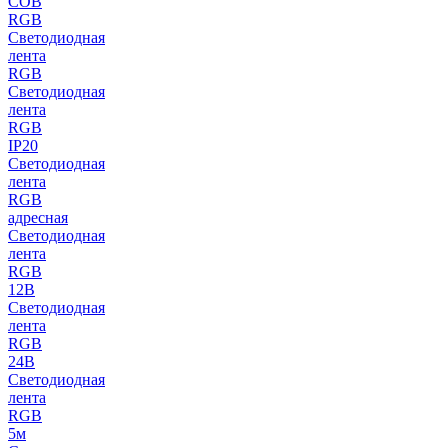
COB
RGB
Светодиодная
лента
RGB
Светодиодная
лента
RGB
IP20
Светодиодная
лента
RGB
адресная
Светодиодная
лента
RGB
12В
Светодиодная
лента
RGB
24В
Светодиодная
лента
RGB
5м