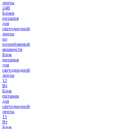
ленты
24В
Блоки
питания
для
светодиодной
ленты
по
потребляемой
мощности
Блок
питания
для
светодиодной
ленты
12
Вт
Блок
питания
для
светодиодной
ленты
15
Вт
Блок