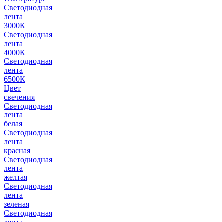
Светодиодная
лента
3000К
Светодиодная
лента
4000К
Светодиодная
лента
6500К
Цвет
свечения
Светодиодная
лента
белая
Светодиодная
лента
красная
Светодиодная
лента
желтая
Светодиодная
лента
зеленая
Светодиодная
лента