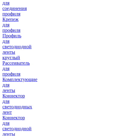
для
соединения
профиля
Крепеж
для
профиля
Профиль
для
светодиодной
ленты
круглый
Рассеиватель
для
профиля
Комплектующие
для
ленты
Коннектор
для
светодиодных
лент
Коннектор
для
светодиодной
ленты