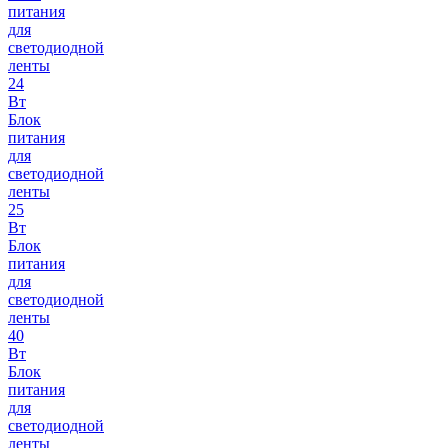
питания
для
светодиодной
ленты
24
Вт
Блок
питания
для
светодиодной
ленты
25
Вт
Блок
питания
для
светодиодной
ленты
40
Вт
Блок
питания
для
светодиодной
ленты