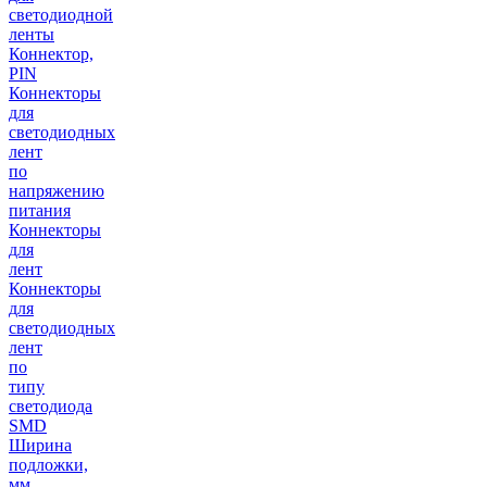
светодиодной
ленты
Коннектор,
PIN
Коннекторы
для
светодиодных
лент
по
напряжению
питания
Коннекторы
для
лент
Коннекторы
для
светодиодных
лент
по
типу
светодиода
SMD
Ширина
подложки,
мм