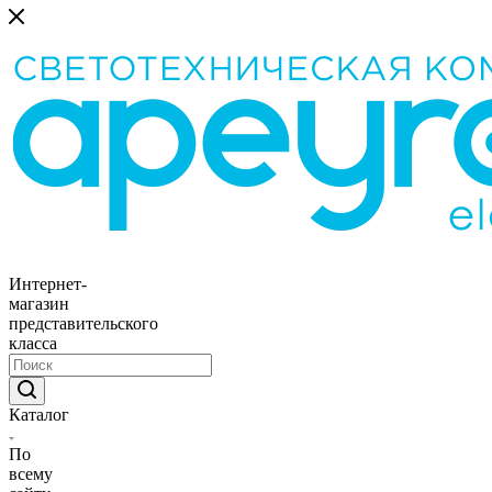
Интернет-
магазин
представительского
класса
Каталог
По
всему