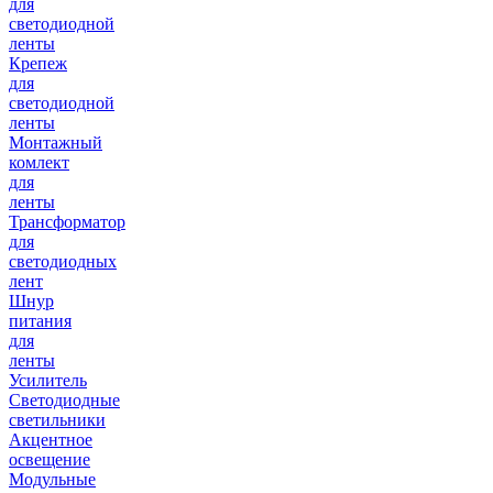
для
светодиодной
ленты
Крепеж
для
светодиодной
ленты
Монтажный
комлект
для
ленты
Трансформатор
для
светодиодных
лент
Шнур
питания
для
ленты
Усилитель
Светодиодные
светильники
Акцентное
освещение
Модульные