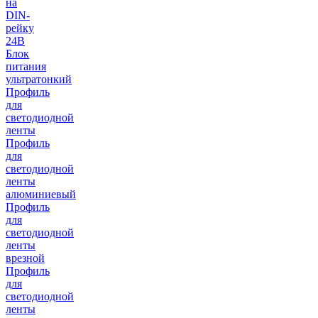
на
DIN-
рейку
24В
Блок
питания
ультратонкий
Профиль
для
светодиодной
ленты
Профиль
для
светодиодной
ленты
алюминиевый
Профиль
для
светодиодной
ленты
врезной
Профиль
для
светодиодной
ленты