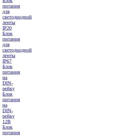
Блок
питания
для
светодиодной
ленты
IP20
Блок
питания
для
светодиодной
ленты
IP67
Блок
питания
на
DIN-
рейку
Блок
питания
на
DIN-
рейку
12В
Блок
питания