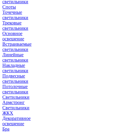
светильники
Споты
Точечные
светильники
Трековые
светильники
Основное
освещение
Встраиваемые
светильники
Линейные
светильники
Накладные
светильники
Подвесные
светильники
Потолочные
светильники
Светильники
Армстронг
Светильники
ЖКХ
Декоративное
освещение
Бра