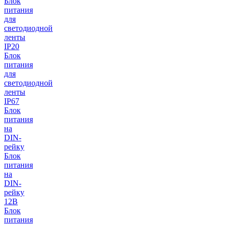
Блок
питания
для
светодиодной
ленты
IP20
Блок
питания
для
светодиодной
ленты
IP67
Блок
питания
на
DIN-
рейку
Блок
питания
на
DIN-
рейку
12В
Блок
питания