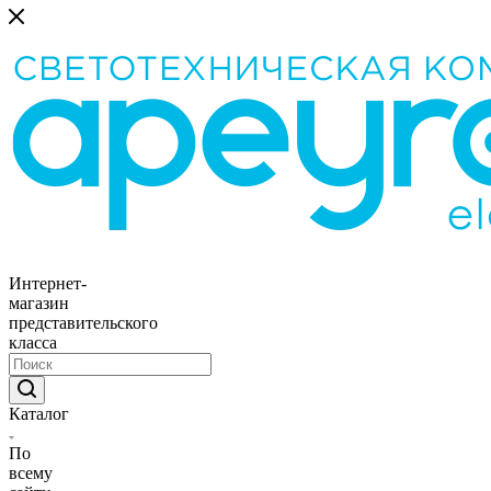
Интернет-
магазин
представительского
класса
Каталог
По
всему