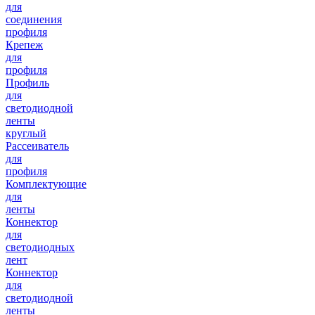
для
соединения
профиля
Крепеж
для
профиля
Профиль
для
светодиодной
ленты
круглый
Рассеиватель
для
профиля
Комплектующие
для
ленты
Коннектор
для
светодиодных
лент
Коннектор
для
светодиодной
ленты