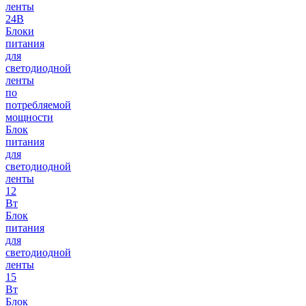
ленты
24В
Блоки
питания
для
светодиодной
ленты
по
потребляемой
мощности
Блок
питания
для
светодиодной
ленты
12
Вт
Блок
питания
для
светодиодной
ленты
15
Вт
Блок