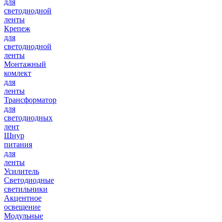
для
светодиодной
ленты
Крепеж
для
светодиодной
ленты
Монтажный
комлект
для
ленты
Трансформатор
для
светодиодных
лент
Шнур
питания
для
ленты
Усилитель
Светодиодные
светильники
Акцентное
освещение
Модульные