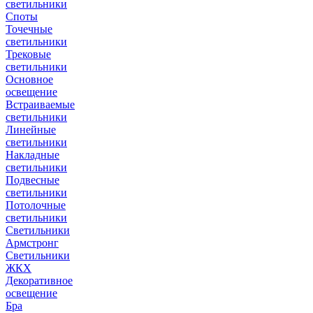
светильники
Споты
Точечные
светильники
Трековые
светильники
Основное
освещение
Встраиваемые
светильники
Линейные
светильники
Накладные
светильники
Подвесные
светильники
Потолочные
светильники
Светильники
Армстронг
Светильники
ЖКХ
Декоративное
освещение
Бра