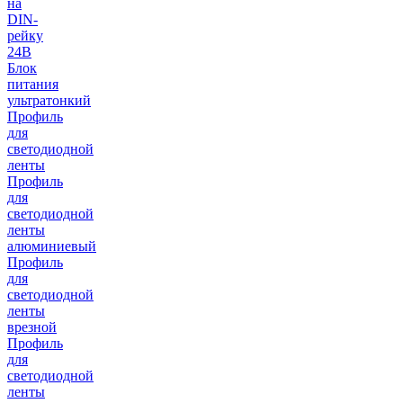
на
DIN-
рейку
24В
Блок
питания
ультратонкий
Профиль
для
светодиодной
ленты
Профиль
для
светодиодной
ленты
алюминиевый
Профиль
для
светодиодной
ленты
врезной
Профиль
для
светодиодной
ленты