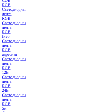
COB
RGB
Светодиодная
лента
RGB
Светодиодная
лента
RGB
IP20
Светодиодная
лента
RGB
адресная
Светодиодная
лента
RGB
12В
Светодиодная
лента
RGB
24В
Светодиодная
лента
RGB
5м