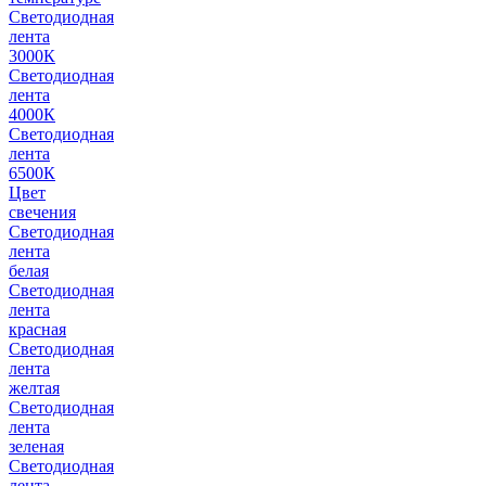
Светодиодная
лента
3000К
Светодиодная
лента
4000К
Светодиодная
лента
6500К
Цвет
свечения
Светодиодная
лента
белая
Светодиодная
лента
красная
Светодиодная
лента
желтая
Светодиодная
лента
зеленая
Светодиодная
лента