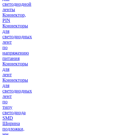
светодиодной
ленты
Коннектор,
PIN
Коннекторы
для
светодиодных
лент
по
напряжению
питания
Коннекторы
для
лент
Коннекторы
для
светодиодных
лент
по
типу
светодиода
SMD
Ширина
подложки,
мм