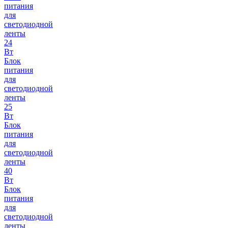
питания
для
светодиодной
ленты
24
Вт
Блок
питания
для
светодиодной
ленты
25
Вт
Блок
питания
для
светодиодной
ленты
40
Вт
Блок
питания
для
светодиодной
ленты