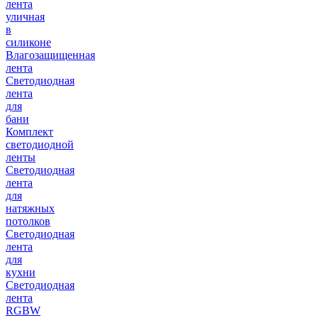
лента
уличная
в
силиконе
Влагозащищенная
лента
Светодиодная
лента
для
бани
Комплект
светодиодной
ленты
Светодиодная
лента
для
натяжных
потолков
Светодиодная
лента
для
кухни
Светодиодная
лента
RGBW