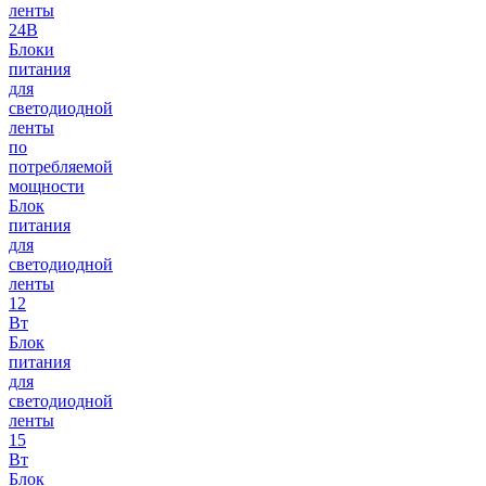
ленты
24В
Блоки
питания
для
светодиодной
ленты
по
потребляемой
мощности
Блок
питания
для
светодиодной
ленты
12
Вт
Блок
питания
для
светодиодной
ленты
15
Вт
Блок