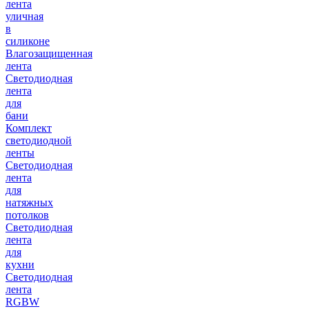
лента
уличная
в
силиконе
Влагозащищенная
лента
Светодиодная
лента
для
бани
Комплект
светодиодной
ленты
Светодиодная
лента
для
натяжных
потолков
Светодиодная
лента
для
кухни
Светодиодная
лента
RGBW