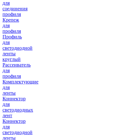
для
соединения
профиля
Крепеж
для
профиля
Профиль
для
светодиодной
ленты
круглый
Рассеиватель
для
профиля
Комплектующие
для
ленты
Коннектор
для
светодиодных
лент
Коннектор
для
светодиодной
ленты