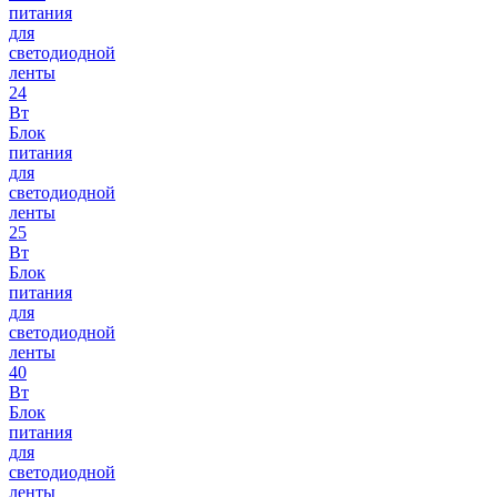
питания
для
светодиодной
ленты
24
Вт
Блок
питания
для
светодиодной
ленты
25
Вт
Блок
питания
для
светодиодной
ленты
40
Вт
Блок
питания
для
светодиодной
ленты