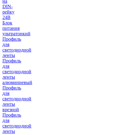
на
DIN-
рейку
24В
Блок
питания
ультратонкий
Профиль
для
светодиодной
ленты
Профиль
для
светодиодной
ленты
алюминиевый
Профиль
для
светодиодной
ленты
врезной
Профиль
для
светодиодной
ленты