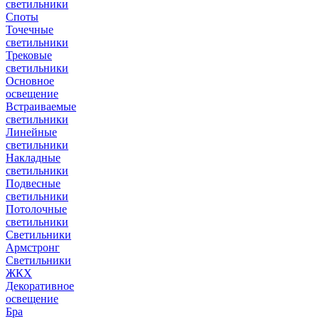
светильники
Споты
Точечные
светильники
Трековые
светильники
Основное
освещение
Встраиваемые
светильники
Линейные
светильники
Накладные
светильники
Подвесные
светильники
Потолочные
светильники
Светильники
Армстронг
Светильники
ЖКХ
Декоративное
освещение
Бра