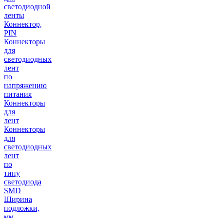
светодиодной
ленты
Коннектор,
PIN
Коннекторы
для
светодиодных
лент
по
напряжению
питания
Коннекторы
для
лент
Коннекторы
для
светодиодных
лент
по
типу
светодиода
SMD
Ширина
подложки,
мм