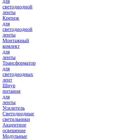
для
светодиодной
ленты
Крепеж
для
светодиодной
ленты
Монтажный
комлект
для
ленты
Трансформатор
для
светодиодных
лент
Шнур
питания
для
ленты
Усилитель
Светодиодные
светильники
Акцентное
освещение
Модульные