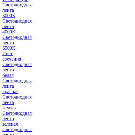
Светодиодная
лента
3000К
Светодиодная
лента
4000К
Светодиодная
лента
6500К
Цвет
свечения
Светодиодная
лента
белая
Светодиодная
лента
красная
Светодиодная
лента
желтая
Светодиодная
лента
зеленая
Светодиодная
лента