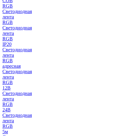
COB
RGB
Светодиодная
лента
RGB
Светодиодная
лента
RGB
IP20
Светодиодная
лента
RGB
адресная
Светодиодная
лента
RGB
12В
Светодиодная
лента
RGB
24В
Светодиодная
лента
RGB
5м