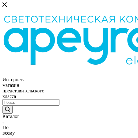
Интернет-
магазин
представительского
класса
Каталог
По
всему