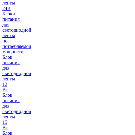
ленты
24В
Блоки
питания
для
светодиодной
ленты
по
потребляемой
мощности
Блок
питания
для
светодиодной
ленты
12
Вт
Блок
питания
для
светодиодной
ленты
15
Вт
Блок