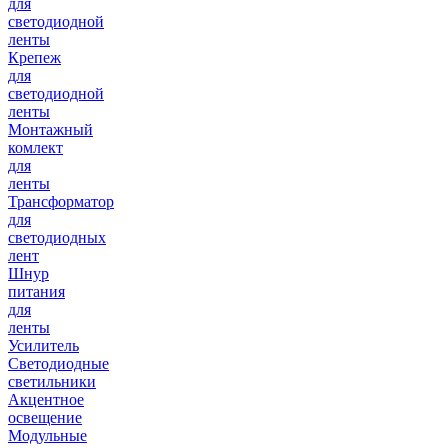
для
светодиодной
ленты
Крепеж
для
светодиодной
ленты
Монтажный
комлект
для
ленты
Трансформатор
для
светодиодных
лент
Шнур
питания
для
ленты
Усилитель
Светодиодные
светильники
Акцентное
освещение
Модульные