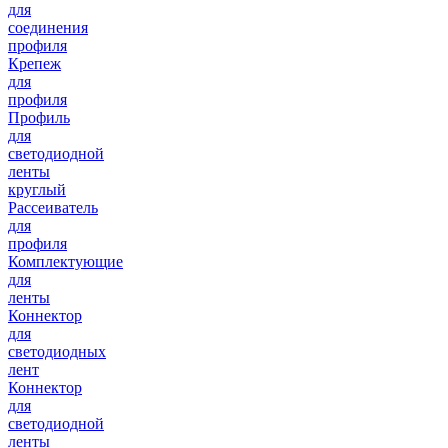
для
соединения
профиля
Крепеж
для
профиля
Профиль
для
светодиодной
ленты
круглый
Рассеиватель
для
профиля
Комплектующие
для
ленты
Коннектор
для
светодиодных
лент
Коннектор
для
светодиодной
ленты