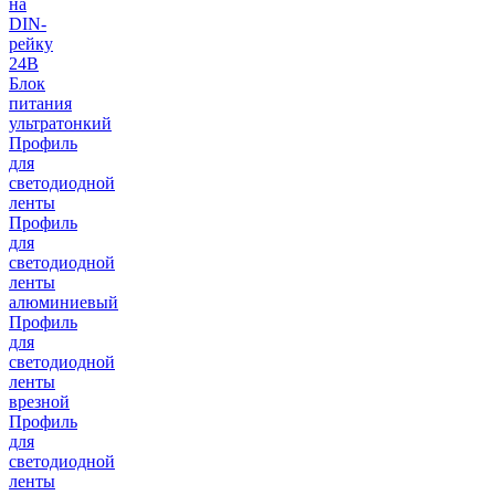
на
DIN-
рейку
24В
Блок
питания
ультратонкий
Профиль
для
светодиодной
ленты
Профиль
для
светодиодной
ленты
алюминиевый
Профиль
для
светодиодной
ленты
врезной
Профиль
для
светодиодной
ленты