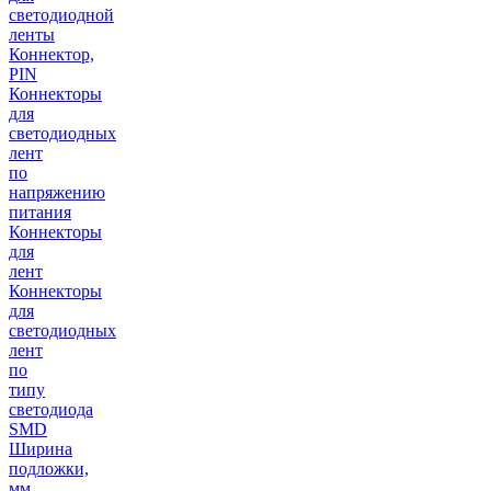
светодиодной
ленты
Коннектор,
PIN
Коннекторы
для
светодиодных
лент
по
напряжению
питания
Коннекторы
для
лент
Коннекторы
для
светодиодных
лент
по
типу
светодиода
SMD
Ширина
подложки,
мм