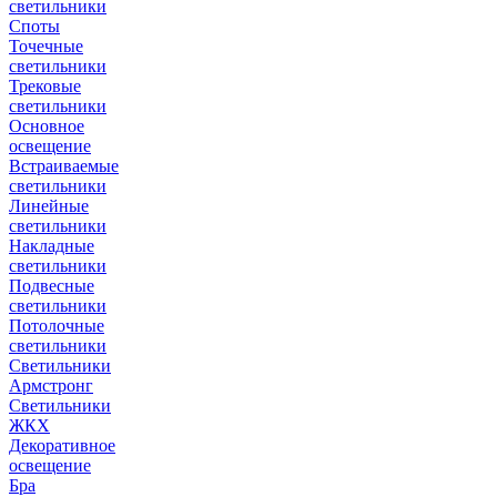
светильники
Споты
Точечные
светильники
Трековые
светильники
Основное
освещение
Встраиваемые
светильники
Линейные
светильники
Накладные
светильники
Подвесные
светильники
Потолочные
светильники
Светильники
Армстронг
Светильники
ЖКХ
Декоративное
освещение
Бра