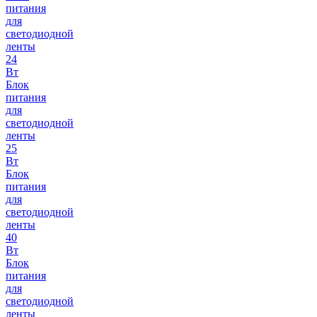
питания
для
светодиодной
ленты
24
Вт
Блок
питания
для
светодиодной
ленты
25
Вт
Блок
питания
для
светодиодной
ленты
40
Вт
Блок
питания
для
светодиодной
ленты