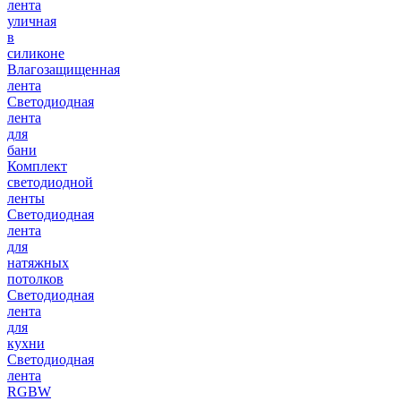
лента
уличная
в
силиконе
Влагозащищенная
лента
Светодиодная
лента
для
бани
Комплект
светодиодной
ленты
Светодиодная
лента
для
натяжных
потолков
Светодиодная
лента
для
кухни
Светодиодная
лента
RGBW