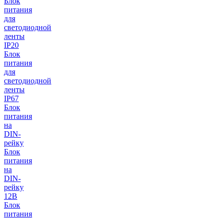
Блок
питания
для
светодиодной
ленты
IP20
Блок
питания
для
светодиодной
ленты
IP67
Блок
питания
на
DIN-
рейку
Блок
питания
на
DIN-
рейку
12В
Блок
питания