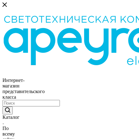
Интернет-
магазин
представительского
класса
Каталог
По
всему