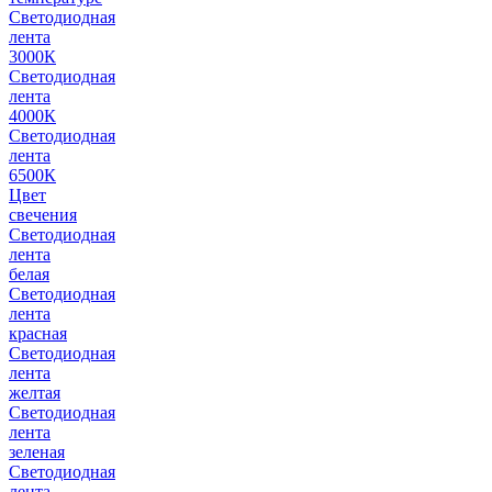
Светодиодная
лента
3000К
Светодиодная
лента
4000К
Светодиодная
лента
6500К
Цвет
свечения
Светодиодная
лента
белая
Светодиодная
лента
красная
Светодиодная
лента
желтая
Светодиодная
лента
зеленая
Светодиодная
лента