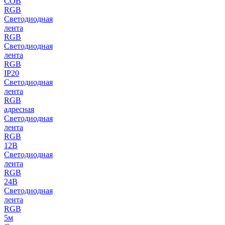
COB
RGB
Светодиодная
лента
RGB
Светодиодная
лента
RGB
IP20
Светодиодная
лента
RGB
адресная
Светодиодная
лента
RGB
12В
Светодиодная
лента
RGB
24В
Светодиодная
лента
RGB
5м