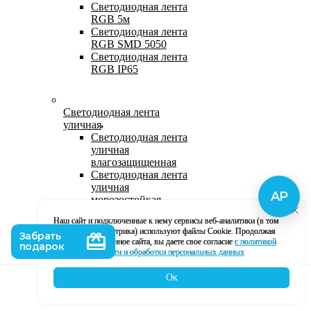
Светодиодная лента
RGB 5м
Светодиодная лента
RGB SMD 5050
Светодиодная лента
RGB IP65
Светодиодная лента
уличная
Светодиодная лента
уличная
влагозащищенная
Светодиодная лента
уличная
морозостойкая
Уличная
Наш сайт и подключенные к нему сервисы веб-аналитики (в том
светодиодная лента
числе, Яндекс Метрика) используют файлы Cookie. Продолжая
220В
использование данное сайта, вы даете свое согласие
с политикой
Светодиодная лента
кофиденциальности и обработки персональных данных
уличная в силиконе
Ок
Каталог
Корзина
Контакты
Профиль
Влагозащищенная лента