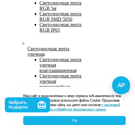
Светодиодная лента
RGB 5м
Светодиодная лента
RGB SMD 5050
Светодиодная лента
RGB IP65
Светодиодная лента
уличная
Светодиодная лента
уличная
влагозащищенная
Светодиодная лента
уличная
морозостойкая
Уличная
Наш сайт и подключенные к нему сервисы веб-аналитики (в том
светодиодная лента
числе, Яндекс Метрика) используют файлы Cookie. Продолжая
220В
использование данное сайта, вы даете свое согласие
с политикой
Светодиодная лента
кофиденциальности и обработки персональных данных
уличная в силиконе
Ок
Каталог
Корзина
Контакты
Профиль
Влагозащищенная лента