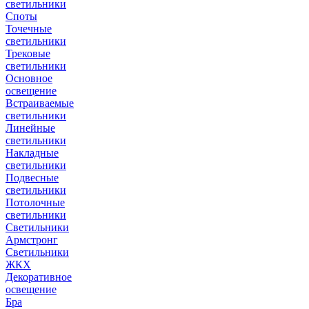
светильники
Споты
Точечные
светильники
Трековые
светильники
Основное
освещение
Встраиваемые
светильники
Линейные
светильники
Накладные
светильники
Подвесные
светильники
Потолочные
светильники
Светильники
Армстронг
Светильники
ЖКХ
Декоративное
освещение
Бра