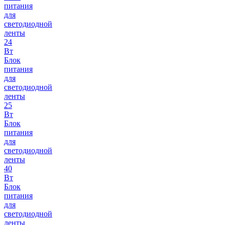
питания
для
светодиодной
ленты
24
Вт
Блок
питания
для
светодиодной
ленты
25
Вт
Блок
питания
для
светодиодной
ленты
40
Вт
Блок
питания
для
светодиодной
ленты