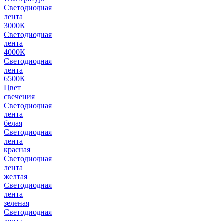
Светодиодная
лента
3000К
Светодиодная
лента
4000К
Светодиодная
лента
6500К
Цвет
свечения
Светодиодная
лента
белая
Светодиодная
лента
красная
Светодиодная
лента
желтая
Светодиодная
лента
зеленая
Светодиодная
лента