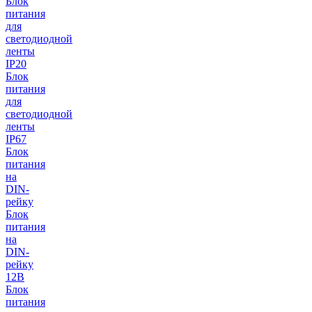
Блок
питания
для
светодиодной
ленты
IP20
Блок
питания
для
светодиодной
ленты
IP67
Блок
питания
на
DIN-
рейку
Блок
питания
на
DIN-
рейку
12В
Блок
питания