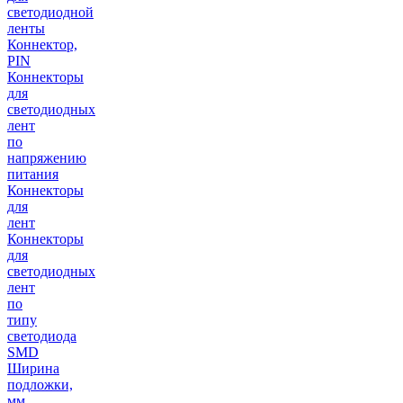
светодиодной
ленты
Коннектор,
PIN
Коннекторы
для
светодиодных
лент
по
напряжению
питания
Коннекторы
для
лент
Коннекторы
для
светодиодных
лент
по
типу
светодиода
SMD
Ширина
подложки,
мм