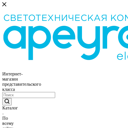
Интернет-
магазин
представительского
класса
Каталог
По
всему