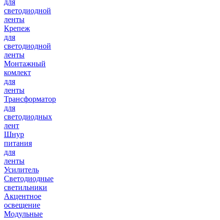
для
светодиодной
ленты
Крепеж
для
светодиодной
ленты
Монтажный
комлект
для
ленты
Трансформатор
для
светодиодных
лент
Шнур
питания
для
ленты
Усилитель
Светодиодные
светильники
Акцентное
освещение
Модульные