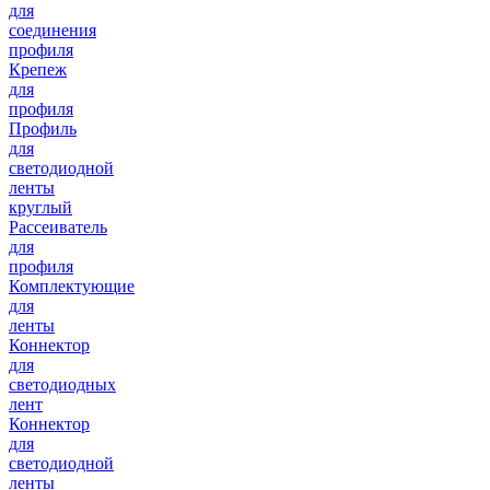
для
соединения
профиля
Крепеж
для
профиля
Профиль
для
светодиодной
ленты
круглый
Рассеиватель
для
профиля
Комплектующие
для
ленты
Коннектор
для
светодиодных
лент
Коннектор
для
светодиодной
ленты