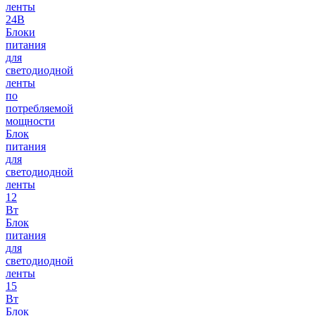
ленты
24В
Блоки
питания
для
светодиодной
ленты
по
потребляемой
мощности
Блок
питания
для
светодиодной
ленты
12
Вт
Блок
питания
для
светодиодной
ленты
15
Вт
Блок