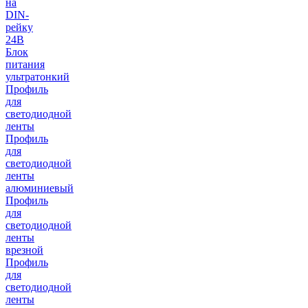
на
DIN-
рейку
24В
Блок
питания
ультратонкий
Профиль
для
светодиодной
ленты
Профиль
для
светодиодной
ленты
алюминиевый
Профиль
для
светодиодной
ленты
врезной
Профиль
для
светодиодной
ленты