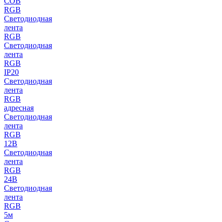
COB
RGB
Светодиодная
лента
RGB
Светодиодная
лента
RGB
IP20
Светодиодная
лента
RGB
адресная
Светодиодная
лента
RGB
12В
Светодиодная
лента
RGB
24В
Светодиодная
лента
RGB
5м