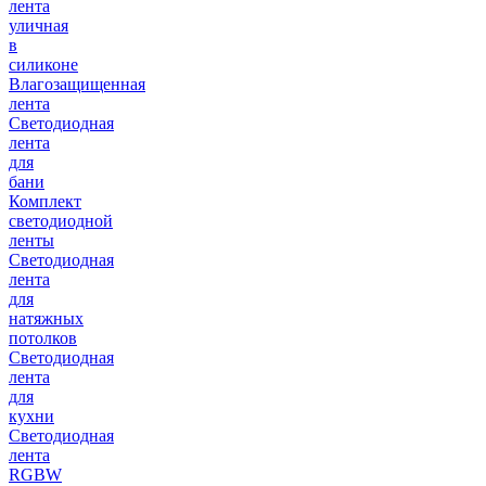
лента
уличная
в
силиконе
Влагозащищенная
лента
Светодиодная
лента
для
бани
Комплект
светодиодной
ленты
Светодиодная
лента
для
натяжных
потолков
Светодиодная
лента
для
кухни
Светодиодная
лента
RGBW