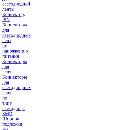
светодиодной
ленты
Коннектор,
PIN
Коннекторы
для
светодиодных
лент
по
напряжению
питания
Коннекторы
для
лент
Коннекторы
для
светодиодных
лент
по
типу
светодиода
SMD
Ширина
подложки,
мм