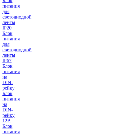
Блок
питания
для
светодиодной
ленты
IP20
Блок
питания
для
светодиодной
ленты
IP67
Блок
питания
на
DIN-
рейку
Блок
питания
на
DIN-
рейку
12В
Блок
питания