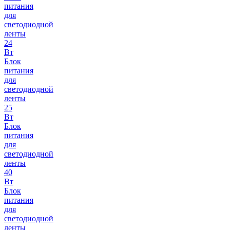
питания
для
светодиодной
ленты
24
Вт
Блок
питания
для
светодиодной
ленты
25
Вт
Блок
питания
для
светодиодной
ленты
40
Вт
Блок
питания
для
светодиодной
ленты