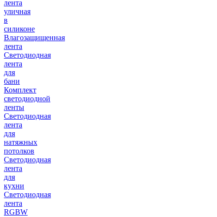
лента
уличная
в
силиконе
Влагозащищенная
лента
Светодиодная
лента
для
бани
Комплект
светодиодной
ленты
Светодиодная
лента
для
натяжных
потолков
Светодиодная
лента
для
кухни
Светодиодная
лента
RGBW