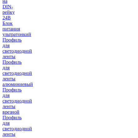
на
DIN-
рейку
24В
Блок
питания
ультратонкий
Профиль
для
светодиодной
ленты
Профиль
для
светодиодной
ленты
алюминиевый
Профиль
для
светодиодной
ленты
врезной
Профиль
для
светодиодной
ленты