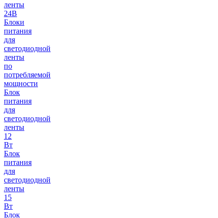
ленты
24В
Блоки
питания
для
светодиодной
ленты
по
потребляемой
мощности
Блок
питания
для
светодиодной
ленты
12
Вт
Блок
питания
для
светодиодной
ленты
15
Вт
Блок