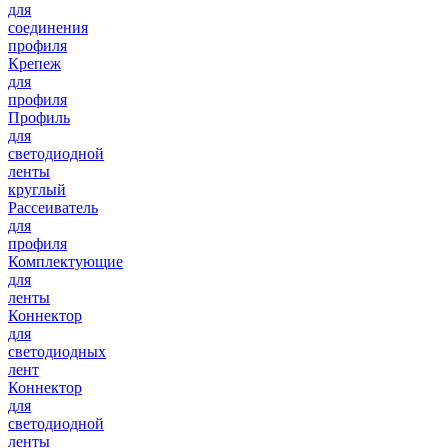
для
соединения
профиля
Крепеж
для
профиля
Профиль
для
светодиодной
ленты
круглый
Рассеиватель
для
профиля
Комплектующие
для
ленты
Коннектор
для
светодиодных
лент
Коннектор
для
светодиодной
ленты