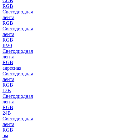
COB
RGB
Светодиодная
лента
RGB
Светодиодная
лента
RGB
IP20
Светодиодная
лента
RGB
адресная
Светодиодная
лента
RGB
12В
Светодиодная
лента
RGB
24В
Светодиодная
лента
RGB
5м