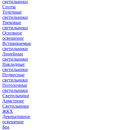
светильники
Споты
Точечные
светильники
Трековые
светильники
Основное
освещение
Встраиваемые
светильники
Линейные
светильники
Накладные
светильники
Подвесные
светильники
Потолочные
светильники
Светильники
Армстронг
Светильники
ЖКХ
Декоративное
освещение
Бра