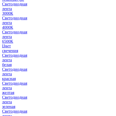
Светодиодная
лента
3000К
Светодиодная
лента
4000К
Светодиодная
лента
6500К
Цвет
свечения
Светодиодная
лента
белая
Светодиодная
лента
красная
Светодиодная
лента
желтая
Светодиодная
лента
зеленая
Светодиодная
лента