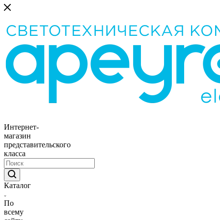
Интернет-
магазин
представительского
класса
Каталог
По
всему