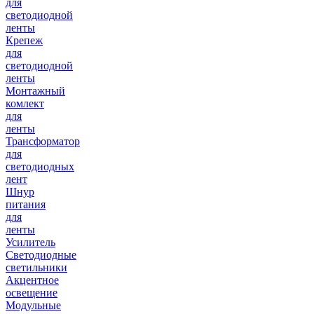
для
светодиодной
ленты
Крепеж
для
светодиодной
ленты
Монтажный
комлект
для
ленты
Трансформатор
для
светодиодных
лент
Шнур
питания
для
ленты
Усилитель
Светодиодные
светильники
Акцентное
освещение
Модульные