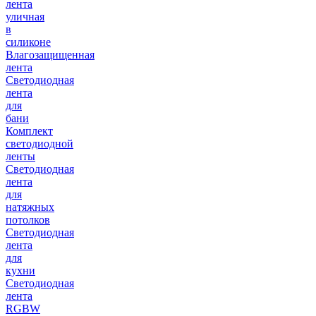
лента
уличная
в
силиконе
Влагозащищенная
лента
Светодиодная
лента
для
бани
Комплект
светодиодной
ленты
Светодиодная
лента
для
натяжных
потолков
Светодиодная
лента
для
кухни
Светодиодная
лента
RGBW