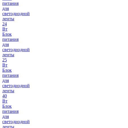
питания
для
светодиодной
ленты
24
Вт
Блок
питания
для
светодиодной
ленты
25
Вт
Блок
питания
для
светодиодной
ленты
40
Вт
Блок
питания
для
светодиодной
ленты