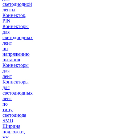
светодиодной
ленты
Коннектор,
PIN
Коннекторы
для
светодиодных
лент
по
напряжению
питания
Коннекторы
для
лент
Коннекторы
для
светодиодных
лент
по
типу
светодиода
SMD
Ширина
подложки,
мм