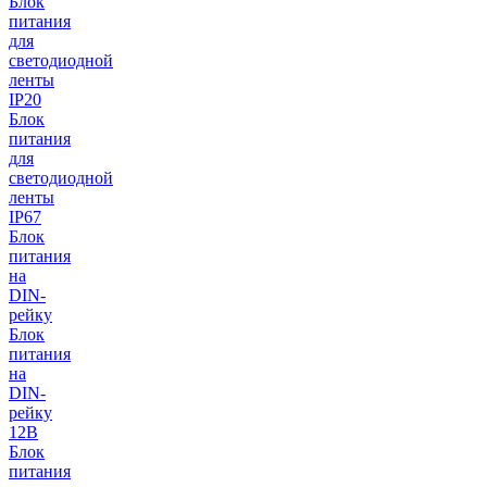
Блок
питания
для
светодиодной
ленты
IP20
Блок
питания
для
светодиодной
ленты
IP67
Блок
питания
на
DIN-
рейку
Блок
питания
на
DIN-
рейку
12В
Блок
питания