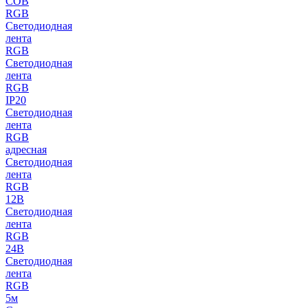
COB
RGB
Светодиодная
лента
RGB
Светодиодная
лента
RGB
IP20
Светодиодная
лента
RGB
адресная
Светодиодная
лента
RGB
12В
Светодиодная
лента
RGB
24В
Светодиодная
лента
RGB
5м