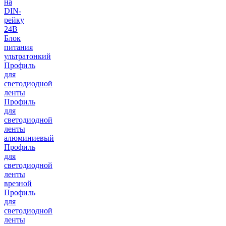
на
DIN-
рейку
24В
Блок
питания
ультратонкий
Профиль
для
светодиодной
ленты
Профиль
для
светодиодной
ленты
алюминиевый
Профиль
для
светодиодной
ленты
врезной
Профиль
для
светодиодной
ленты