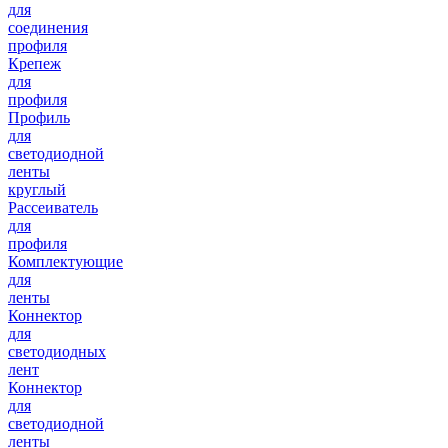
для
соединения
профиля
Крепеж
для
профиля
Профиль
для
светодиодной
ленты
круглый
Рассеиватель
для
профиля
Комплектующие
для
ленты
Коннектор
для
светодиодных
лент
Коннектор
для
светодиодной
ленты