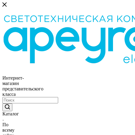
Интернет-
магазин
представительского
класса
Каталог
По
всему