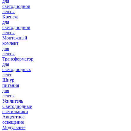
для
светодиодной
ленты
Крепеж
для
светодиодной
ленты
Монтажный
комлект
для
ленты
Трансформатор
для
светодиодных
лент
Шнур
питания
для
ленты
Усилитель
Светодиодные
светильники
Акцентное
освещение
Модульные