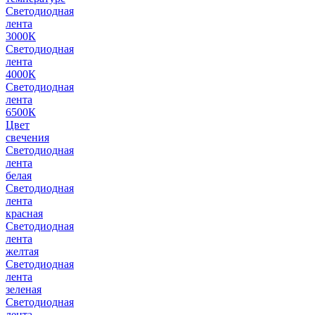
Светодиодная
лента
3000К
Светодиодная
лента
4000К
Светодиодная
лента
6500К
Цвет
свечения
Светодиодная
лента
белая
Светодиодная
лента
красная
Светодиодная
лента
желтая
Светодиодная
лента
зеленая
Светодиодная
лента