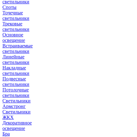
светильники
Споты
Точечные
светильники
Трековые
светильники
Основное
освещение
Встраиваемые
светильники
Линейные
светильники
Накладные
светильники
Подвесные
светильники
Потолочные
светильники
Светильники
Армстронг
Светильники
ЖКХ
Декоративное
освещение
Бра