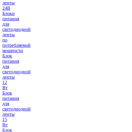
ленты
24В
Блоки
питания
для
светодиодной
ленты
по
потребляемой
мощности
Блок
питания
для
светодиодной
ленты
12
Вт
Блок
питания
для
светодиодной
ленты
15
Вт
Блок